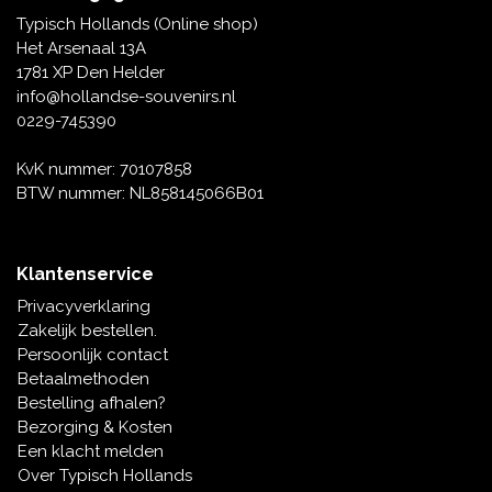
Tafelbellen
Oranje artikelen
Piet Mondriaan
Katoenen draagtassen
Rompers en Slabbetjes
Typisch Hollands (Online shop)
Maria Sibylla Merian
Opvouwbare Nylon tassen
Delfts blauwe wenskaarten
Waaiers
Het Arsenaal 13A
Jacob Marrel
Toilettassen - Make-up tassen
Mokken en Pullen
1781 XP Den Helder
Fabritius - Het puttertje
Delfts blauwe waxinehouders
info@hollandse-souvenirs.nl
Reis - Nekkussens
Sinterklaas
0229-745390
Delfts blauwe mokken en bekers
Boxershorts - Heren
Pillen en Spiegeldoosjes
KvK nummer: 70107858
BTW nummer: NL858145066B01
Delfts blauwe tegels
Nautische Souvenirs
Delfts blauw koffie-thee servies
Klantenservice
Theelepels en Schoteltjes
Privacyverklaring
Delfts blauwe vazen
Zakelijk bestellen.
Asbakken
Persoonlijk contact
Delfts blauwe schalen
Betaalmethoden
Geschenk-verpakkingen
Bestelling afhalen?
Delfts blauwe Peper en Zoutstellen
Bezorging & Kosten
Fotolijstjes
Een klacht melden
Over Typisch Hollands
Delfts blauwe servetten