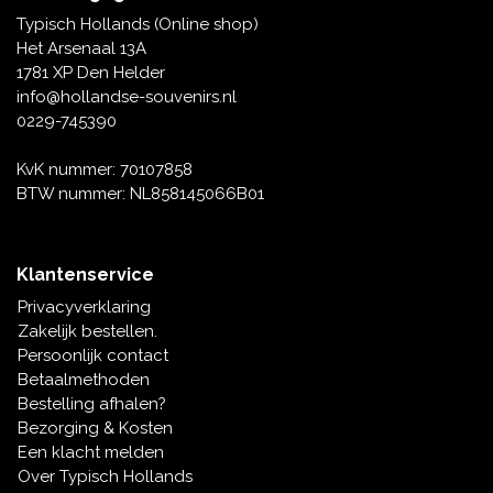
Tafelbellen
Oranje artikelen
Piet Mondriaan
Katoenen draagtassen
Rompers en Slabbetjes
Typisch Hollands (Online shop)
Maria Sibylla Merian
Opvouwbare Nylon tassen
Delfts blauwe wenskaarten
Waaiers
Het Arsenaal 13A
Jacob Marrel
Toilettassen - Make-up tassen
Mokken en Pullen
1781 XP Den Helder
Fabritius - Het puttertje
Delfts blauwe waxinehouders
info@hollandse-souvenirs.nl
Reis - Nekkussens
Sinterklaas
0229-745390
Delfts blauwe mokken en bekers
Boxershorts - Heren
Pillen en Spiegeldoosjes
KvK nummer: 70107858
BTW nummer: NL858145066B01
Delfts blauwe tegels
Nautische Souvenirs
Delfts blauw koffie-thee servies
Klantenservice
Theelepels en Schoteltjes
Privacyverklaring
Delfts blauwe vazen
Zakelijk bestellen.
Asbakken
Persoonlijk contact
Delfts blauwe schalen
Betaalmethoden
Geschenk-verpakkingen
Bestelling afhalen?
Delfts blauwe Peper en Zoutstellen
Bezorging & Kosten
Fotolijstjes
Een klacht melden
Over Typisch Hollands
Delfts blauwe servetten