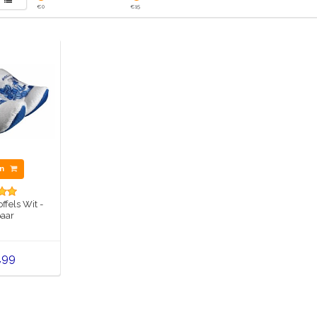
€
0
€
15
en
fels Wit -
aar
,99