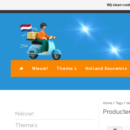
Wij slaan coo
STANDAARD LEVERING DOOR POST-NL
A
Nieuw!
Thema`s
Holland Souvenirs
Home
/
Tags
/
bl
Producten
Nieuw!
Thema`s