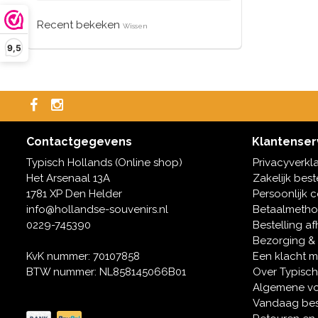
Recent bekeken
Wissen
9,5
Contactgegevens
Klantenser
Typisch Hollands (Online shop)
Privacyverkl
Het Arsenaal 13A
Zakelijk best
1781 XP Den Helder
Persoonlijk 
info@hollandse-souvenirs.nl
Betaalmeth
0229-745390
Bestelling af
Bezorging &
KvK nummer: 70107858
Een klacht 
BTW nummer: NL858145066B01
Over Typisch
Algemene v
Vandaag bes