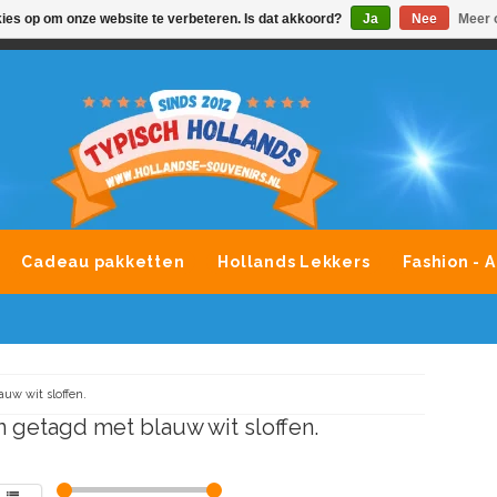
kies op om onze website te verbeteren. Is dat akkoord?
Ja
Nee
Meer 
VONDLEVERING MOGELIJK
ALLE MERKEN SOUVENIRS O
Cadeau pakketten
Hollands Lekkers
Fashion - 
auw wit sloffen.
 getagd met blauw wit sloffen.