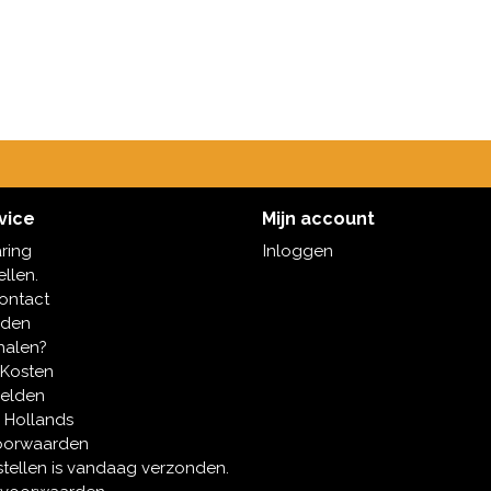
vice
Mijn account
aring
Inloggen
ellen.
contact
oden
halen?
 Kosten
melden
 Hollands
oorwaarden
tellen is vandaag verzonden.