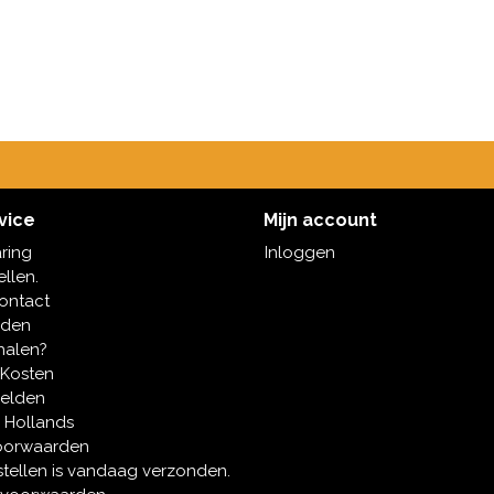
vice
Mijn account
aring
Inloggen
ellen.
contact
oden
halen?
 Kosten
melden
 Hollands
oorwaarden
tellen is vandaag verzonden.