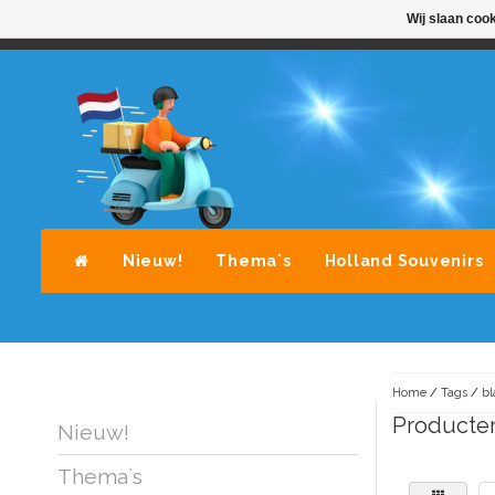
Wij slaan coo
STANDAARD LEVERING DOOR POST-NL
A
Nieuw!
Thema`s
Holland Souvenirs
Home
/
Tags
/
bl
Producten
Nieuw!
Thema`s