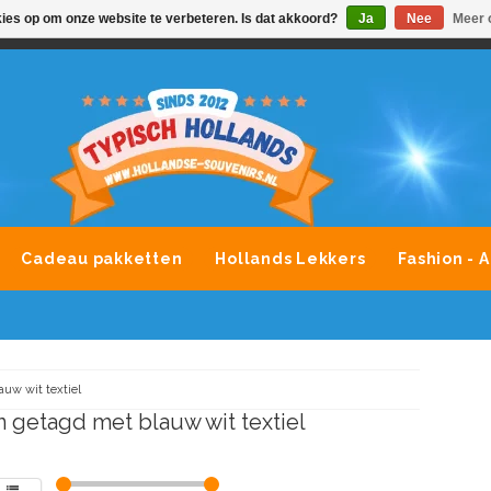
kies op om onze website te verbeteren. Is dat akkoord?
Ja
Nee
Meer 
VONDLEVERING MOGELIJK
ALLE MERKEN SOUVENIRS O
Cadeau pakketten
Hollands Lekkers
Fashion - 
auw wit textiel
 getagd met blauw wit textiel