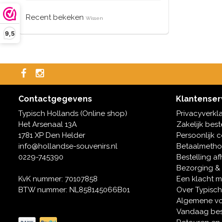
Recent bekeken
Wissen
9,5
Contactgegevens
Klantenser
Typisch Hollands (Online shop)
Privacyverkl
Het Arsenaal 13A
Zakelijk best
1781 XP Den Helder
Persoonlijk 
info@hollandse-souvenirs.nl
Betaalmeth
0229-745390
Bestelling af
Bezorging &
KvK nummer: 70107858
Een klacht 
BTW nummer: NL858145066B01
Over Typisch
Algemene v
Vandaag bes