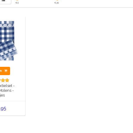
€
0
€
20
en
tielset -
Molens -
jes
,95