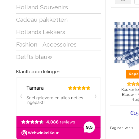
Holland Souvenirs
Cadeau pakketten
Hollands Lekkers
Fashion - Accessoires
Delfts blauw
Klantbeoordelingen
Kop
Keukentex
Blauw - 
Ruit
€15
Pagina 1 van 1