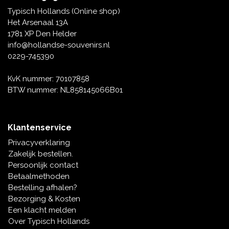
Tafelbellen
Oranje artikelen
Piet Mondriaan
Katoenen draagtassen
Rompers en Slabbetjes
Typisch Hollands (Online shop)
Maria Sibylla Merian
Opvouwbare Nylon tassen
Delfts blauwe wenskaarten
Waaiers
Het Arsenaal 13A
Jacob Marrel
Toilettassen - Make-up tassen
Mokken en Pullen
1781 XP Den Helder
Fabritius - Het puttertje
Delfts blauwe waxinehouders
info@hollandse-souvenirs.nl
Reis - Nekkussens
Sinterklaas
0229-745390
Delfts blauwe mokken en bekers
Boxershorts - Heren
Pillen en Spiegeldoosjes
KvK nummer: 70107858
BTW nummer: NL858145066B01
Delfts blauwe tegels
Nautische Souvenirs
Delfts blauw koffie-thee servies
Klantenservice
Theelepels en Schoteltjes
Privacyverklaring
Delfts blauwe vazen
Zakelijk bestellen.
Asbakken
Persoonlijk contact
Delfts blauwe schalen
Betaalmethoden
Geschenk-verpakkingen
Bestelling afhalen?
Delfts blauwe Peper en Zoutstellen
Bezorging & Kosten
Fotolijstjes
Een klacht melden
Over Typisch Hollands
Delfts blauwe servetten