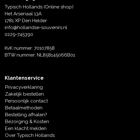
Tafelbellen
Oranje artikelen
Piet Mondriaan
Katoenen draagtassen
Rompers en Slabbetjes
Typisch Hollands (Online shop)
Maria Sibylla Merian
Opvouwbare Nylon tassen
Delfts blauwe wenskaarten
Waaiers
Het Arsenaal 13A
Jacob Marrel
Toilettassen - Make-up tassen
Mokken en Pullen
1781 XP Den Helder
Fabritius - Het puttertje
Delfts blauwe waxinehouders
info@hollandse-souvenirs.nl
Reis - Nekkussens
Sinterklaas
0229-745390
Delfts blauwe mokken en bekers
Boxershorts - Heren
Pillen en Spiegeldoosjes
KvK nummer: 70107858
BTW nummer: NL858145066B01
Delfts blauwe tegels
Nautische Souvenirs
Delfts blauw koffie-thee servies
Klantenservice
Theelepels en Schoteltjes
Privacyverklaring
Delfts blauwe vazen
Zakelijk bestellen.
Asbakken
Persoonlijk contact
Delfts blauwe schalen
Betaalmethoden
Geschenk-verpakkingen
Bestelling afhalen?
Delfts blauwe Peper en Zoutstellen
Bezorging & Kosten
Fotolijstjes
Een klacht melden
Over Typisch Hollands
Delfts blauwe servetten