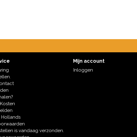
vice
Mijn account
aring
Inloggen
ellen.
contact
oden
halen?
 Kosten
melden
 Hollands
oorwaarden
tellen is vandaag verzonden.