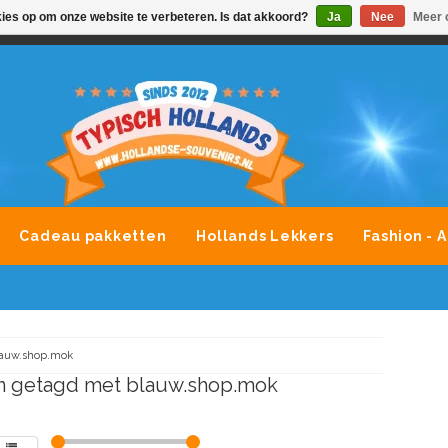
kies op om onze website te verbeteren. Is dat akkoord?
Ja
Nee
Meer 
VONDLEVERING MOGELIJK
ALLE MERKEN SOUVENIRS O
Cadeau pakketten
Hollands Lekkers
Fashion - 
auw.shop.mok
n getagd met blauw.shop.mok