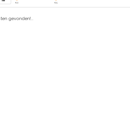
€
0
€
5
en gevonden!...