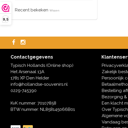
Recent bekeken
Wissen
9,5
Contactgegevens
Klantenser
Typisch Hollands (Online shop)
Privacyverkl
Het Arsenaal 13A
Zakelijk best
1781 XP Den Helder
Persoonlijk 
info@hollandse-souvenirs.nl
Betaalmeth
0229-745390
Bestelling af
Bezorging &
KvK nummer: 70107858
Een klacht 
BTW nummer: NL858145066B01
Over Typisch
Algemene v
Vandaag bes