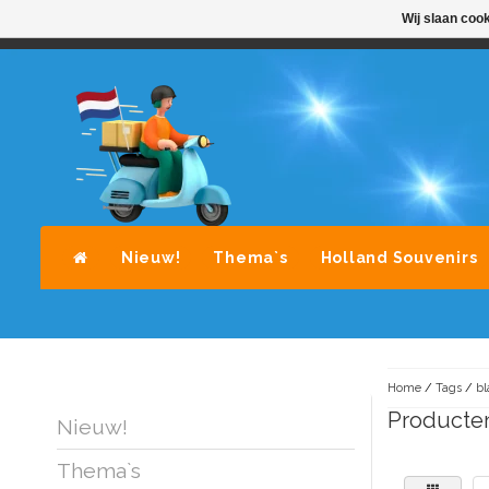
Wij slaan coo
STANDAARD LEVERING DOOR POST-NL
A
Nieuw!
Thema`s
Holland Souvenirs
Home
/
Tags
/
bl
Producte
Nieuw!
Thema`s