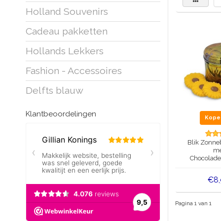
Holland Souvenirs
Cadeau pakketten
Hollands Lekkers
Fashion - Accessoires
Delfts blauw
Klantbeoordelingen
Kop
Blik Zonne
me
Chocolad
€8
Pagina 1 van 1