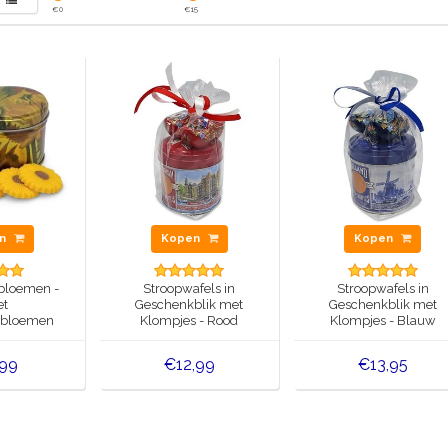
€
0
€
15
en
Kopen
Kopen
bloemen -
Stroopwafels in
Stroopwafels in
t
Geschenkblik met
Geschenkblik met
ebloemen
Klompjes - Rood
Klompjes - Blauw
,99
€12,99
€13,95