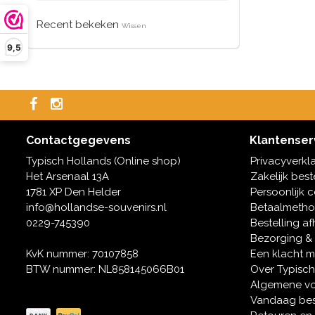
Recent bekeken
Wissen
9,5
Contactgegevens
Klantenser
Typisch Hollands (Online shop)
Privacyverkl
Het Arsenaal 13A
Zakelijk best
1781 XP Den Helder
Persoonlijk 
info@hollandse-souvenirs.nl
Betaalmeth
0229-745390
Bestelling af
Bezorging &
KvK nummer: 70107858
Een klacht 
BTW nummer: NL858145066B01
Over Typisch
Algemene v
Vandaag bes