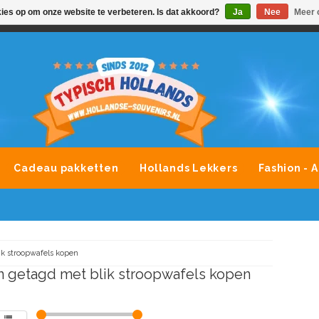
kies op om onze website te verbeteren. Is dat akkoord?
Ja
Nee
Meer 
VONDLEVERING MOGELIJK
ALLE MERKEN SOUVENIRS O
Cadeau pakketten
Hollands Lekkers
Fashion - 
ik stroopwafels kopen
 getagd met blik stroopwafels kopen