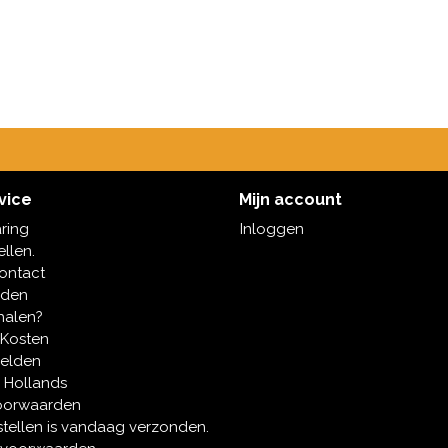
vice
Mijn account
aring
Inloggen
ellen.
contact
oden
halen?
 Kosten
melden
 Hollands
oorwaarden
tellen is vandaag verzonden.