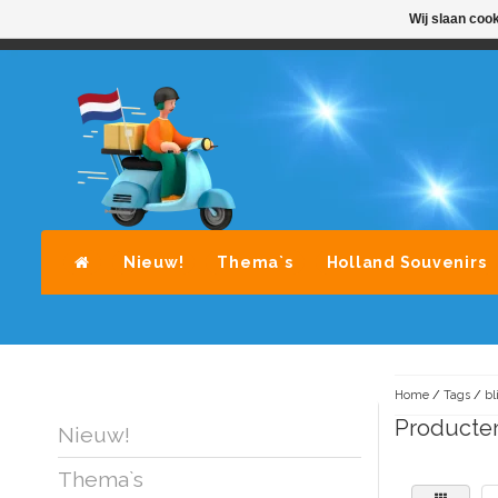
Wij slaan coo
STANDAARD LEVERING DOOR POST-NL
A
Nieuw!
Thema`s
Holland Souvenirs
Home
/
Tags
/
bl
Producten
Nieuw!
Thema`s