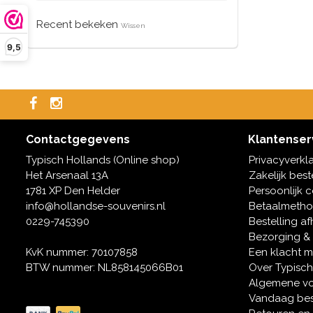
Recent bekeken
Wissen
9,5
Contactgegevens
Klantenser
Typisch Hollands (Online shop)
Privacyverkl
Het Arsenaal 13A
Zakelijk best
1781 XP Den Helder
Persoonlijk 
info@hollandse-souvenirs.nl
Betaalmeth
0229-745390
Bestelling af
Bezorging &
KvK nummer: 70107858
Een klacht 
BTW nummer: NL858145066B01
Over Typisch
Algemene v
Vandaag bes