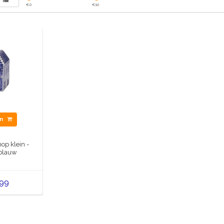
€
0
€
10
en
p klein -
 blauw
,99