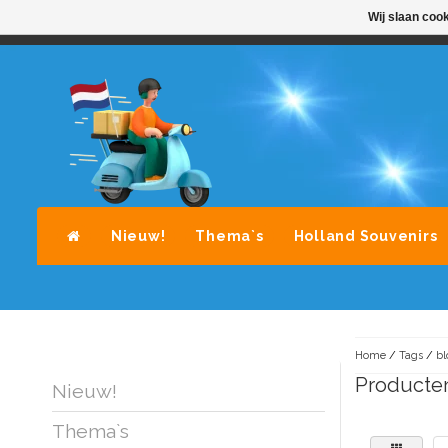
Wij slaan coo
STANDAARD LEVERING DOOR POST-NL
A
Nieuw!
Thema`s
Holland Souvenirs
Home
/
Tags
/
bl
Producte
Nieuw!
Thema`s