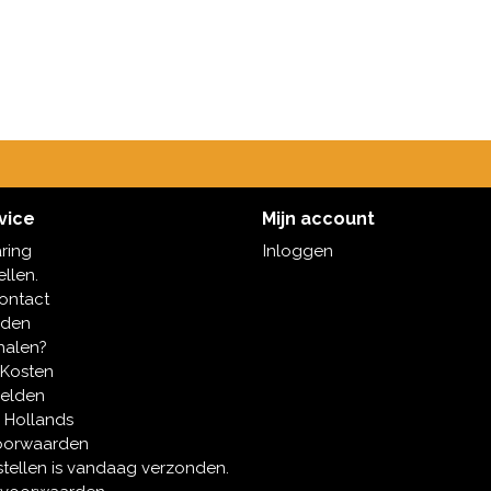
vice
Mijn account
aring
Inloggen
ellen.
contact
oden
halen?
 Kosten
melden
 Hollands
oorwaarden
tellen is vandaag verzonden.