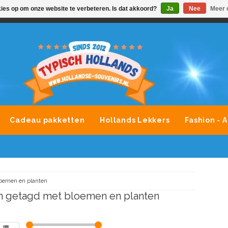
kies op om onze website te verbeteren. Is dat akkoord?
Ja
Nee
Meer 
VONDLEVERING MOGELIJK
ALLE MERKEN SOUVENIRS O
Cadeau pakketten
Hollands Lekkers
Fashion - 
oemen en planten
n getagd met bloemen en planten