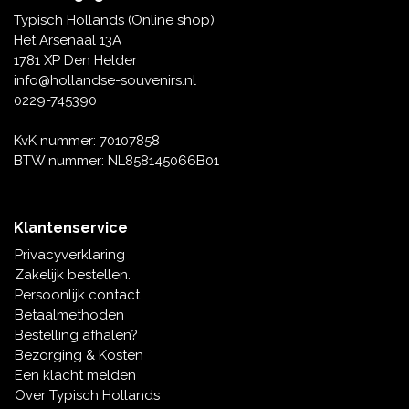
Tafelbellen
Oranje artikelen
Piet Mondriaan
Katoenen draagtassen
Rompers en Slabbetjes
Typisch Hollands (Online shop)
Maria Sibylla Merian
Opvouwbare Nylon tassen
Delfts blauwe wenskaarten
Waaiers
Het Arsenaal 13A
Jacob Marrel
Toilettassen - Make-up tassen
Mokken en Pullen
1781 XP Den Helder
Fabritius - Het puttertje
Delfts blauwe waxinehouders
info@hollandse-souvenirs.nl
Reis - Nekkussens
Sinterklaas
0229-745390
Delfts blauwe mokken en bekers
Boxershorts - Heren
Pillen en Spiegeldoosjes
KvK nummer: 70107858
BTW nummer: NL858145066B01
Delfts blauwe tegels
Nautische Souvenirs
Delfts blauw koffie-thee servies
Klantenservice
Theelepels en Schoteltjes
Privacyverklaring
Delfts blauwe vazen
Zakelijk bestellen.
Asbakken
Persoonlijk contact
Delfts blauwe schalen
Betaalmethoden
Geschenk-verpakkingen
Bestelling afhalen?
Delfts blauwe Peper en Zoutstellen
Bezorging & Kosten
Fotolijstjes
Een klacht melden
Over Typisch Hollands
Delfts blauwe servetten