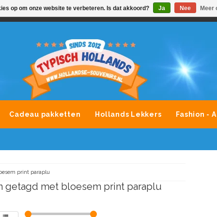
kies op om onze website te verbeteren. Is dat akkoord?
Ja
Nee
Meer 
VONDLEVERING MOGELIJK
ALLE MERKEN SOUVENIRS O
Cadeau pakketten
Hollands Lekkers
Fashion - 
oesem print paraplu
 getagd met bloesem print paraplu