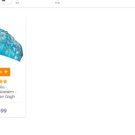
€
0
€
20
en
lu -
loesem -
van Gogh
,99