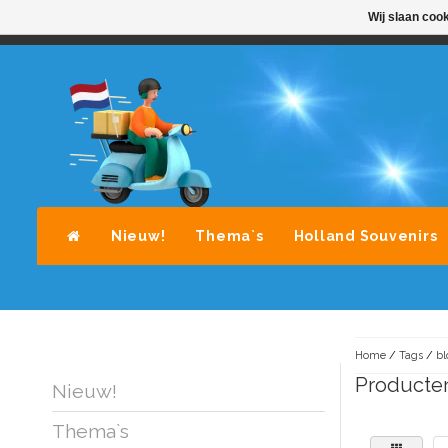
Wij slaan coo
STANDAARD LEVERING DOOR POST-NL
A
Nieuw!
Thema`s
Holland Souvenirs
Home
/
Tags
/
bl
Producten
Nieuw!
Thema`s