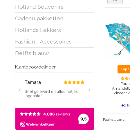
Holland Souvenirs
Cadeau pakketten
Hollands Lekkers
Fashion - Accessoires
Delfts blauw
Klantbeoordelingen
Kop
Parap
Amandelb
Vincent 
€16
Pagina 1 van 1