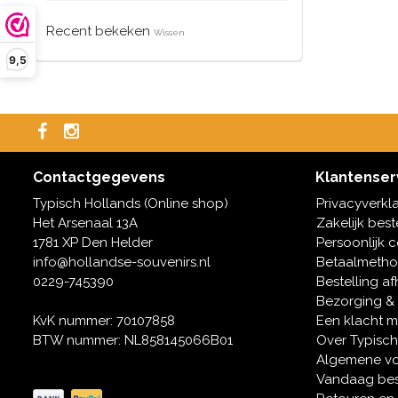
Recent bekeken
Wissen
9,5
Contactgegevens
Klantenser
Typisch Hollands (Online shop)
Privacyverkl
Het Arsenaal 13A
Zakelijk best
1781 XP Den Helder
Persoonlijk 
info@hollandse-souvenirs.nl
Betaalmeth
0229-745390
Bestelling af
Bezorging &
KvK nummer: 70107858
Een klacht 
BTW nummer: NL858145066B01
Over Typisch
Algemene v
Vandaag bes