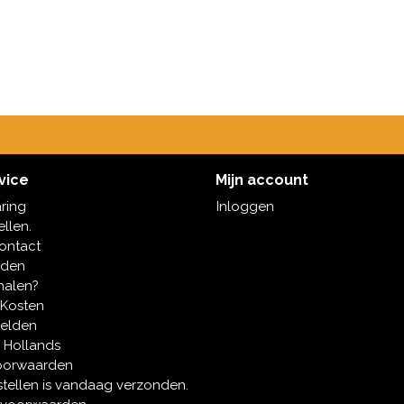
vice
Mijn account
aring
Inloggen
ellen.
contact
oden
halen?
 Kosten
melden
 Hollands
oorwaarden
tellen is vandaag verzonden.