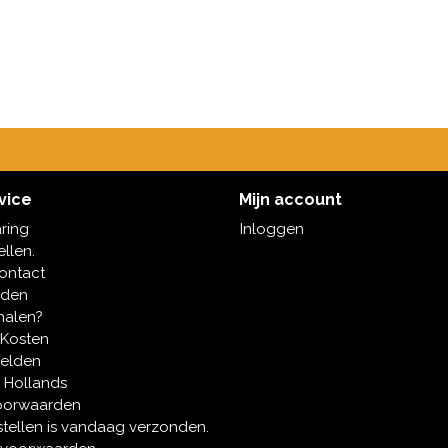
vice
Mijn account
aring
Inloggen
ellen.
contact
oden
halen?
 Kosten
melden
 Hollands
oorwaarden
tellen is vandaag verzonden.