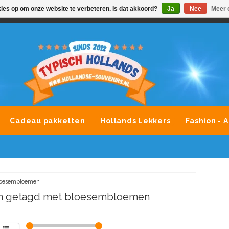
kies op om onze website te verbeteren. Is dat akkoord?
Ja
Nee
Meer 
VONDLEVERING MOGELIJK
ALLE MERKEN SOUVENIRS O
Cadeau pakketten
Hollands Lekkers
Fashion - 
loesembloemen
n getagd met bloesembloemen