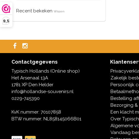
Recent bekeken
Wissen
9,5
Contactgegevens
Klantenser
Typisch Hollands (Online shop)
Privacyverkl
Het Arsenaal 13A
Zakelijk best
1781 XP Den Helder
Persoonlijk 
info@hollandse-souvenirs.nl
Betaalmeth
0229-745390
Bestelling af
Bezorging &
KvK nummer: 70107858
Een klacht 
BTW nummer: NL858145066B01
Over Typisch
Algemene v
Vandaag bes