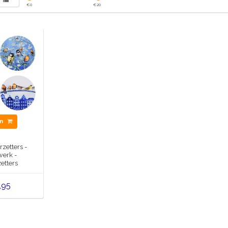
€
0
€
20
en
zetters -
erk -
etters
set van 4
,95