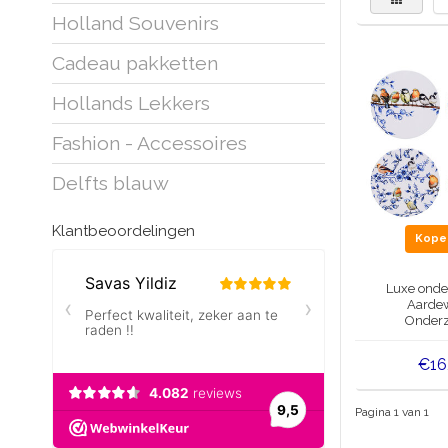
Holland Souvenirs
Cadeau pakketten
Hollands Lekkers
Fashion - Accessoires
Delfts blauw
Klantbeoordelingen
Kop
Luxe onder
Aardew
Onderz
Bosvogels 
€16
Pagina 1 van 1