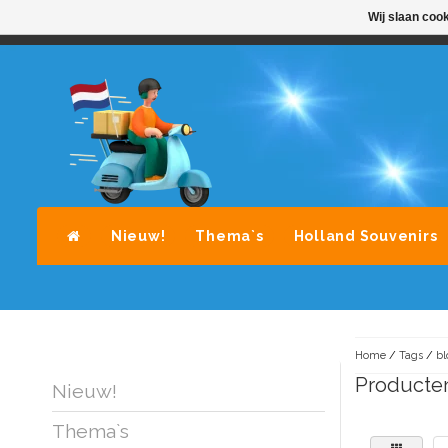
Wij slaan coo
STANDAARD LEVERING DOOR POST-NL
A
Nieuw!
Thema`s
Holland Souvenirs
Home
/
Tags
/
b
Producte
Nieuw!
Thema`s