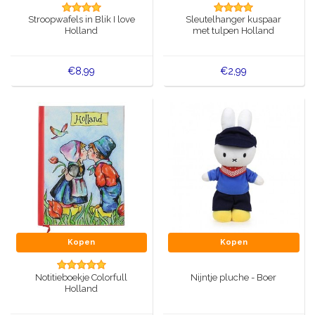
Muziekdoosjes
Stroopwafels in Blik I love
Sleutelhanger kuspaar
Delfts blauwe magneten
Holland
met tulpen Holland
Wens & Ansichtkaarten
Delfts blauwe Fashionitems
€8,99
€2,99
Koninghuis artikelen
Pins - Speldjes
Wandborden - Gekleurd en Delfts blauw
Peper en Zout stelletjes
Speelkaarten
Kopen
Kopen
Notitieboekje Colorfull
Nijntje pluche - Boer
Holland