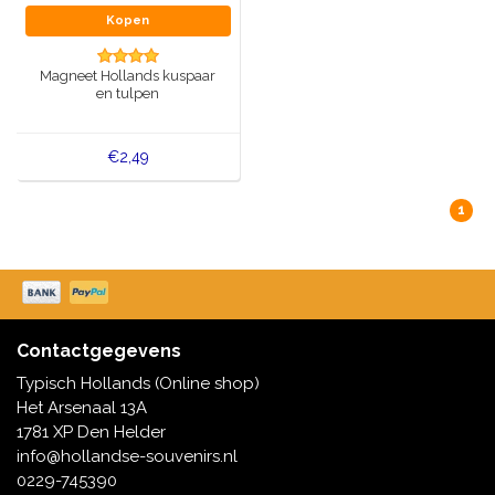
Kopen
Magneet Hollands kuspaar
en tulpen
€2,49
1
Contactgegevens
Typisch Hollands (Online shop)
Het Arsenaal 13A
1781 XP Den Helder
info@hollandse-souvenirs.nl
0229-745390