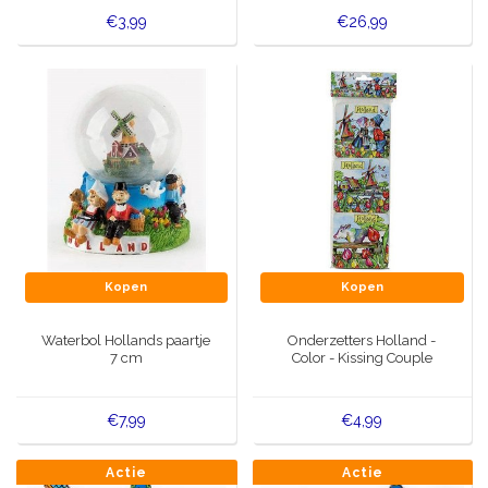
€3,99
€26,99
Kopen
Kopen
Waterbol Hollands paartje
Onderzetters Holland -
7 cm
Color - Kissing Couple
€7,99
€4,99
Actie
Actie