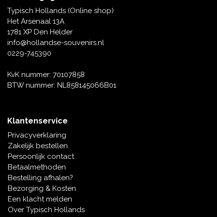
Tafelbellen
Oranje artikelen
Piet Mondriaan
Katoenen draagtassen
Rompers en Slabbetjes
Typisch Hollands (Online shop)
Maria Sibylla Merian
Opvouwbare Nylon tassen
Delfts blauwe wenskaarten
Waaiers
Het Arsenaal 13A
Jacob Marrel
Toilettassen - Make-up tassen
Mokken en Pullen
1781 XP Den Helder
Fabritius - Het puttertje
Delfts blauwe waxinehouders
info@hollandse-souvenirs.nl
Reis - Nekkussens
Sinterklaas
0229-745390
Delfts blauwe mokken en bekers
Boxershorts - Heren
Pillen en Spiegeldoosjes
KvK nummer: 70107858
BTW nummer: NL858145066B01
Delfts blauwe tegels
Nautische Souvenirs
Delfts blauw koffie-thee servies
Klantenservice
Theelepels en Schoteltjes
Privacyverklaring
Delfts blauwe vazen
Zakelijk bestellen.
Asbakken
Persoonlijk contact
Delfts blauwe schalen
Betaalmethoden
Geschenk-verpakkingen
Bestelling afhalen?
Delfts blauwe Peper en Zoutstellen
Bezorging & Kosten
Fotolijstjes
Een klacht melden
Over Typisch Hollands
Delfts blauwe servetten