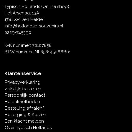
Tafelbellen
Oranje artikelen
Piet Mondriaan
Katoenen draagtassen
Rompers en Slabbetjes
Typisch Hollands (Online shop)
Maria Sibylla Merian
Opvouwbare Nylon tassen
Delfts blauwe wenskaarten
Waaiers
Het Arsenaal 13A
Jacob Marrel
Toilettassen - Make-up tassen
Mokken en Pullen
1781 XP Den Helder
Fabritius - Het puttertje
Delfts blauwe waxinehouders
info@hollandse-souvenirs.nl
Reis - Nekkussens
Sinterklaas
0229-745390
Delfts blauwe mokken en bekers
Boxershorts - Heren
Pillen en Spiegeldoosjes
KvK nummer: 70107858
BTW nummer: NL858145066B01
Delfts blauwe tegels
Nautische Souvenirs
Delfts blauw koffie-thee servies
Klantenservice
Theelepels en Schoteltjes
Privacyverklaring
Delfts blauwe vazen
Zakelijk bestellen.
Asbakken
Persoonlijk contact
Delfts blauwe schalen
Betaalmethoden
Geschenk-verpakkingen
Bestelling afhalen?
Delfts blauwe Peper en Zoutstellen
Bezorging & Kosten
Fotolijstjes
Een klacht melden
Over Typisch Hollands
Delfts blauwe servetten