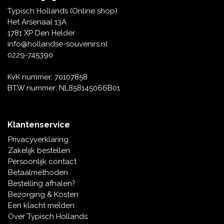
Tafelbellen
Oranje artikelen
Piet Mondriaan
Katoenen draagtassen
Rompers en Slabbetjes
Typisch Hollands (Online shop)
Maria Sibylla Merian
Opvouwbare Nylon tassen
Delfts blauwe wenskaarten
Waaiers
Het Arsenaal 13A
Jacob Marrel
Toilettassen - Make-up tassen
Mokken en Pullen
1781 XP Den Helder
Fabritius - Het puttertje
Delfts blauwe waxinehouders
info@hollandse-souvenirs.nl
Reis - Nekkussens
Sinterklaas
0229-745390
Delfts blauwe mokken en bekers
Boxershorts - Heren
Pillen en Spiegeldoosjes
KvK nummer: 70107858
BTW nummer: NL858145066B01
Delfts blauwe tegels
Nautische Souvenirs
Delfts blauw koffie-thee servies
Klantenservice
Theelepels en Schoteltjes
Privacyverklaring
Delfts blauwe vazen
Zakelijk bestellen.
Asbakken
Persoonlijk contact
Delfts blauwe schalen
Betaalmethoden
Geschenk-verpakkingen
Bestelling afhalen?
Delfts blauwe Peper en Zoutstellen
Bezorging & Kosten
Fotolijstjes
Een klacht melden
Over Typisch Hollands
Delfts blauwe servetten