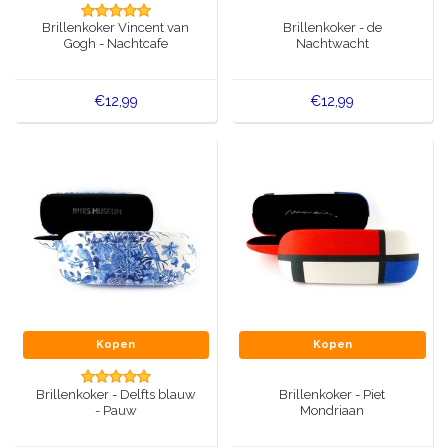
Muziekdoosjes
Brillenkoker Vincent van
Brillenkoker - de
Delfts blauwe magneten
Gogh - Nachtcafe
Nachtwacht
Wens & Ansichtkaarten
Delfts blauwe Fashionitems
€12,99
€12,99
Koninghuis artikelen
Pins - Speldjes
Wandborden - Gekleurd en Delfts blauw
Peper en Zout stelletjes
Speelkaarten
Kopen
Kopen
Brillenkoker - Delfts blauw
Brillenkoker - Piet
- Pauw
Mondriaan