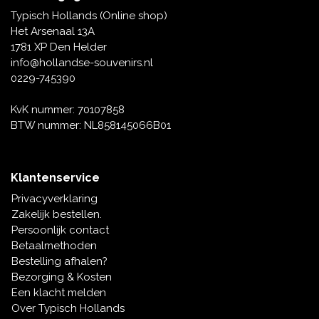
Tafelbellen
Oranje artikelen
Piet Mondriaan
Katoenen draagtassen
Rompers en Slabbetjes
Typisch Hollands (Online shop)
Maria Sibylla Merian
Opvouwbare Nylon tassen
Delfts blauwe wenskaarten
Waaiers
Het Arsenaal 13A
Jacob Marrel
Toilettassen - Make-up tassen
Mokken en Pullen
1781 XP Den Helder
Fabritius - Het puttertje
Delfts blauwe waxinehouders
info@hollandse-souvenirs.nl
Reis - Nekkussens
Sinterklaas
0229-745390
Delfts blauwe mokken en bekers
Boxershorts - Heren
Pillen en Spiegeldoosjes
KvK nummer: 70107858
BTW nummer: NL858145066B01
Delfts blauwe tegels
Nautische Souvenirs
Delfts blauw koffie-thee servies
Klantenservice
Theelepels en Schoteltjes
Privacyverklaring
Delfts blauwe vazen
Zakelijk bestellen.
Asbakken
Persoonlijk contact
Delfts blauwe schalen
Betaalmethoden
Geschenk-verpakkingen
Bestelling afhalen?
Delfts blauwe Peper en Zoutstellen
Bezorging & Kosten
Fotolijstjes
Een klacht melden
Over Typisch Hollands
Delfts blauwe servetten