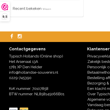
Recent bekeken
Wissen
9,5
Contactgegevens
Klantenser
Typisch Hollands (Online shop)
Privacyverkl
Het Arsenaal 13A
Zakelijk best
1781 XP Den Helder
Persoonlijk 
info@hollandse-souvenirs.nl
Betaalmeth
0229-745390
Bestelling af
Bezorging &
KvK nummer: 70107858
Een klacht 
BTW nummer: NL858145066B01
Over Typisch
Algemene v
Vandaag bes