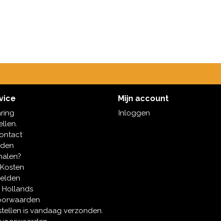
vice
Mijn account
aring
Inloggen
ellen.
contact
oden
halen?
 Kosten
melden
 Hollands
oorwaarden
tellen is vandaag verzonden.