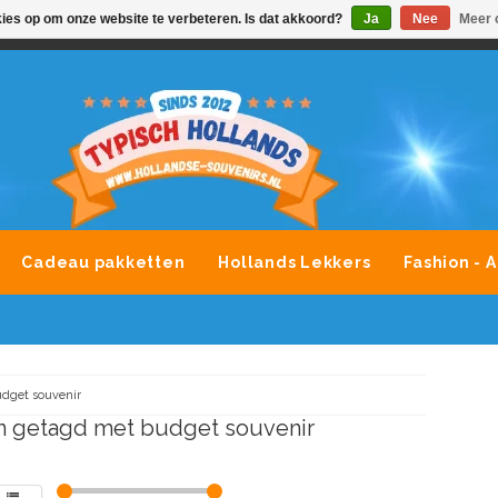
kies op om onze website te verbeteren. Is dat akkoord?
Ja
Nee
Meer 
VONDLEVERING MOGELIJK
ALLE MERKEN SOUVENIRS O
Cadeau pakketten
Hollands Lekkers
Fashion - 
dget souvenir
n getagd met budget souvenir