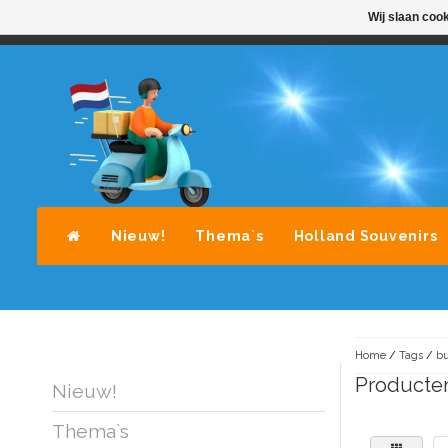
Wij slaan coo
STANDAARD LEVERING DOOR POST-NL
A
Nieuw!
Thema`s
Holland Souvenirs
Home
/
Tags
/
bu
Producte
Nieuw!
Thema`s