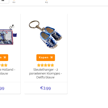
€
0
€
5
en
Kopen
 Holland -
Sleutelhanger - 2
 blauw
porseleinen klompjes -
Delfts blauw
,99
€3,99