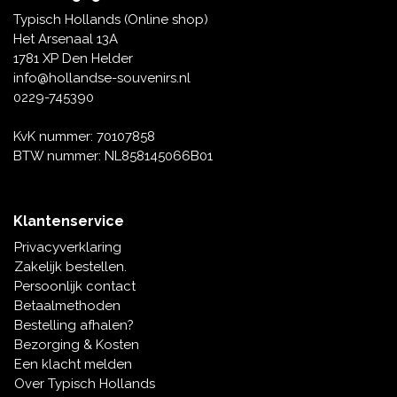
Tafelbellen
Oranje artikelen
Piet Mondriaan
Katoenen draagtassen
Rompers en Slabbetjes
Typisch Hollands (Online shop)
Maria Sibylla Merian
Opvouwbare Nylon tassen
Delfts blauwe wenskaarten
Waaiers
Het Arsenaal 13A
Jacob Marrel
Toilettassen - Make-up tassen
Mokken en Pullen
1781 XP Den Helder
Fabritius - Het puttertje
Delfts blauwe waxinehouders
info@hollandse-souvenirs.nl
Reis - Nekkussens
Sinterklaas
0229-745390
Delfts blauwe mokken en bekers
Boxershorts - Heren
Pillen en Spiegeldoosjes
KvK nummer: 70107858
BTW nummer: NL858145066B01
Delfts blauwe tegels
Nautische Souvenirs
Delfts blauw koffie-thee servies
Klantenservice
Theelepels en Schoteltjes
Privacyverklaring
Delfts blauwe vazen
Zakelijk bestellen.
Asbakken
Persoonlijk contact
Delfts blauwe schalen
Betaalmethoden
Geschenk-verpakkingen
Bestelling afhalen?
Delfts blauwe Peper en Zoutstellen
Bezorging & Kosten
Fotolijstjes
Een klacht melden
Over Typisch Hollands
Delfts blauwe servetten