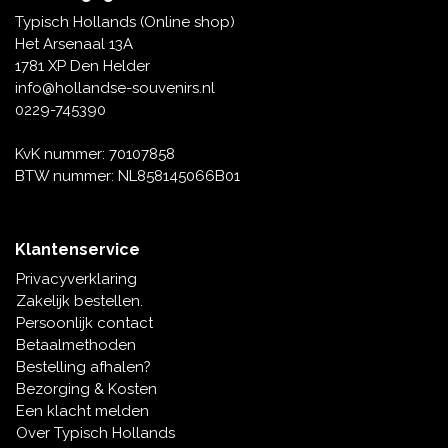
Tafelbellen
Oranje artikelen
Piet Mondriaan
Katoenen draagtassen
Rompers en Slabbetjes
Typisch Hollands (Online shop)
Maria Sibylla Merian
Opvouwbare Nylon tassen
Delfts blauwe wenskaarten
Waaiers
Het Arsenaal 13A
Jacob Marrel
Toilettassen - Make-up tassen
Mokken en Pullen
1781 XP Den Helder
Fabritius - Het puttertje
Delfts blauwe waxinehouders
info@hollandse-souvenirs.nl
Reis - Nekkussens
Sinterklaas
0229-745390
Delfts blauwe mokken en bekers
Boxershorts - Heren
Pillen en Spiegeldoosjes
KvK nummer: 70107858
BTW nummer: NL858145066B01
Delfts blauwe tegels
Nautische Souvenirs
Delfts blauw koffie-thee servies
Klantenservice
Theelepels en Schoteltjes
Privacyverklaring
Delfts blauwe vazen
Zakelijk bestellen.
Asbakken
Persoonlijk contact
Delfts blauwe schalen
Betaalmethoden
Geschenk-verpakkingen
Bestelling afhalen?
Delfts blauwe Peper en Zoutstellen
Bezorging & Kosten
Fotolijstjes
Een klacht melden
Over Typisch Hollands
Delfts blauwe servetten