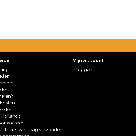
vice
Mijn account
aring
Inloggen
ellen.
contact
oden
halen?
 Kosten
melden
 Hollands
oorwaarden
tellen is vandaag verzonden.