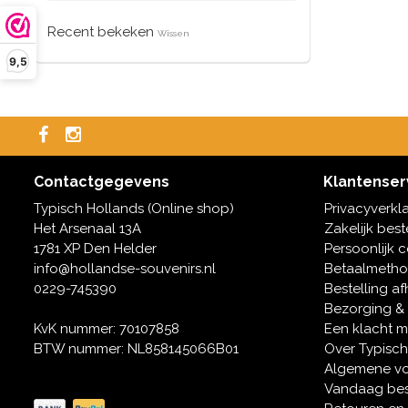
Recent bekeken
Wissen
9,5
Contactgegevens
Klantenser
Typisch Hollands (Online shop)
Privacyverkl
Het Arsenaal 13A
Zakelijk best
1781 XP Den Helder
Persoonlijk 
info@hollandse-souvenirs.nl
Betaalmeth
0229-745390
Bestelling af
Bezorging &
KvK nummer: 70107858
Een klacht 
BTW nummer: NL858145066B01
Over Typisch
Algemene v
Vandaag bes