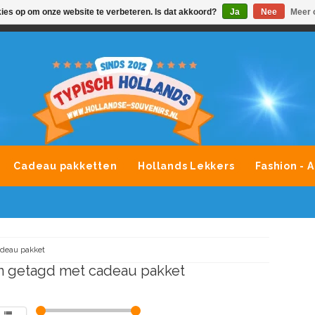
kies op om onze website te verbeteren. Is dat akkoord?
Ja
Nee
Meer 
VONDLEVERING MOGELIJK
ALLE MERKEN SOUVENIRS O
Cadeau pakketten
Hollands Lekkers
Fashion - 
deau pakket
n getagd met cadeau pakket