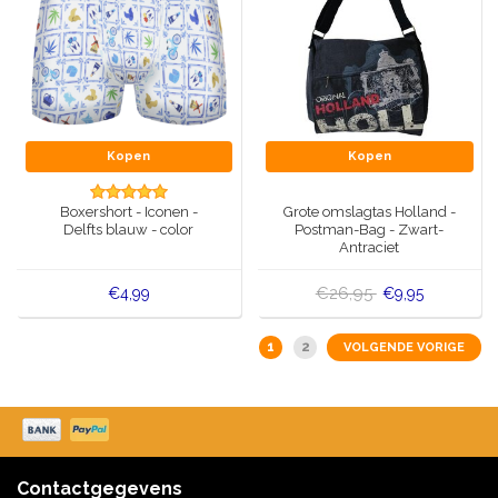
Kopen
Kopen
Boxershort - Iconen -
Grote omslagtas Holland -
Delfts blauw - color
Postman-Bag - Zwart-
Antraciet
€26,95
€4,99
€9,95
1
2
VOLGENDE VORIGE
Contactgegevens