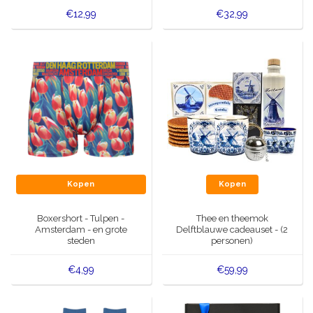
€12,99
€32,99
Kopen
Kopen
Boxershort - Tulpen -
Thee en theemok
Amsterdam - en grote
Delftblauwe cadeauset - (2
steden
personen)
€4,99
€59,99