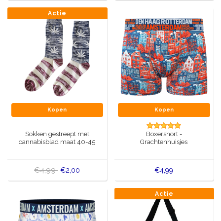
Actie
Kopen
Kopen
Sokken gestreept met
Boxershort -
cannabisblad maat 40-45
Grachtenhuisjes
€4,99
€2,00
€4,99
Actie