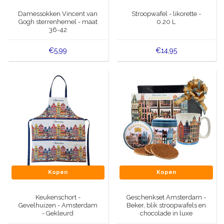
Muziekdoosjes
Damessokken Vincent van
Stroopwafel - likorette -
Delfts blauwe magneten
Gogh sterrenhemel - maat
0.20 L
Wens & Ansichtkaarten
36-42
Delfts blauwe Fashionitems
€5,99
€14,95
Koninghuis artikelen
Pins - Speldjes
Wandborden - Gekleurd en Delfts blauw
Peper en Zout stelletjes
Speelkaarten
Kopen
Kopen
Keukenschort -
Geschenkset Amsterdam -
Gevelhuizen - Amsterdam
Beker, blik stroopwafels en
- Gekleurd
chocolade in luxe
geschenkdoos