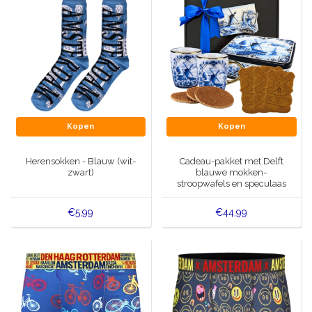
Kopen
Kopen
Herensokken - Blauw (wit-
Cadeau-pakket met Delft
zwart)
blauwe mokken-
stroopwafels en speculaas
€5,99
€44,99