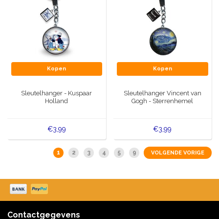
Kopen
Kopen
Sleutelhanger - Kuspaar
Sleutelhanger Vincent van
Holland
Gogh - Sterrenhemel
€3,99
€3,99
1
2
3
4
5
9
VOLGENDE VORIGE
Contactgegevens