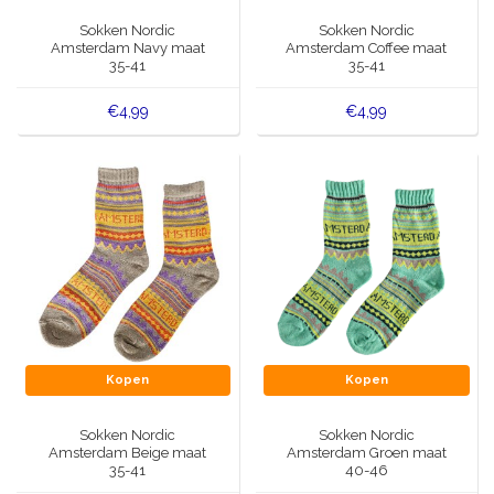
Muziekdoosjes
Sokken Nordic
Sokken Nordic
Delfts blauwe magneten
Amsterdam Navy maat
Amsterdam Coffee maat
Wens & Ansichtkaarten
35-41
35-41
Delfts blauwe Fashionitems
€4,99
€4,99
Koninghuis artikelen
Pins - Speldjes
Wandborden - Gekleurd en Delfts blauw
Peper en Zout stelletjes
Speelkaarten
Kopen
Kopen
Sokken Nordic
Sokken Nordic
Amsterdam Beige maat
Amsterdam Groen maat
35-41
40-46