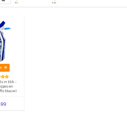
€
0
€
20
en
s in blik -
pjes en
fts blauw)
,99