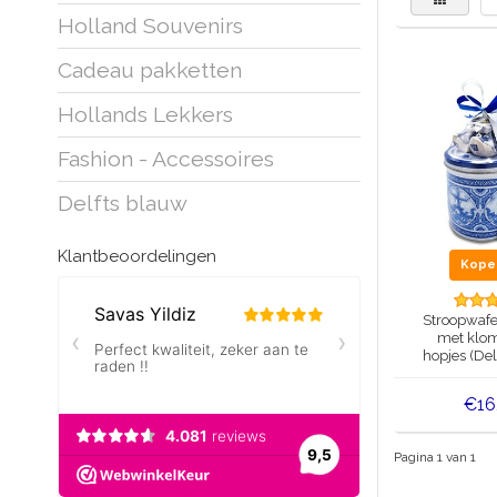
Holland Souvenirs
Cadeau pakketten
Hollands Lekkers
Fashion - Accessoires
Delfts blauw
Klantbeoordelingen
Kop
Stroopwafel
met klom
hopjes (Del
€16
Pagina 1 van 1