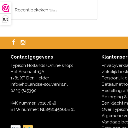
Recent bekeken
Wissen
9,5
Contactgegevens
Klantenser
Typisch Hollands (Online shop)
Privacyverkl
Het Arsenaal 13A
Zakelijk best
1781 XP Den Helder
Persoonlijk 
info@hollandse-souvenirs.nl
Betaalmeth
0229-745390
Bestelling af
Bezorging &
KvK nummer: 70107858
Een klacht 
BTW nummer: NL858145066B01
Over Typisch
Algemene v
Vandaag bes