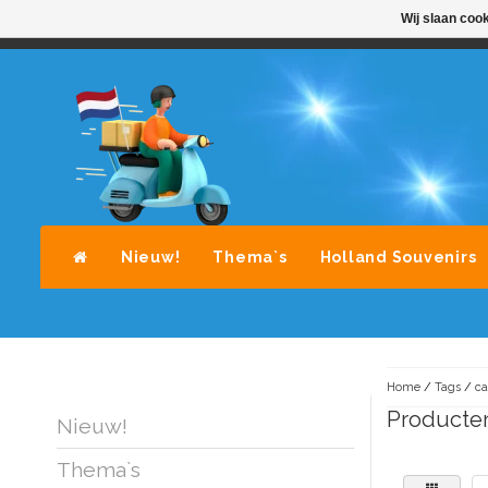
Wij slaan coo
STANDAARD LEVERING DOOR POST-NL
A
Nieuw!
Thema`s
Holland Souvenirs
Home
/
Tags
/
ca
Producte
Nieuw!
Thema`s