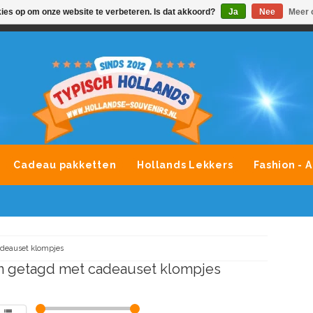
kies op om onze website te verbeteren. Is dat akkoord?
Ja
Nee
Meer 
VONDLEVERING MOGELIJK
ALLE MERKEN SOUVENIRS O
Cadeau pakketten
Hollands Lekkers
Fashion - 
deauset klompjes
n getagd met cadeauset klompjes