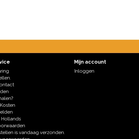
vice
Mijn account
aring
Inloggen
ellen.
contact
oden
halen?
 Kosten
melden
 Hollands
oorwaarden
tellen is vandaag verzonden.