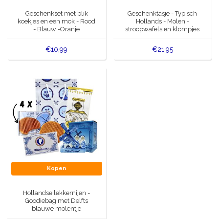
Muziekdoosjes
Geschenkset met blik
Geschenktasje - Typisch
Delfts blauwe magneten
koekjes en een mok - Rood
Hollands - Molen -
Wens & Ansichtkaarten
- Blauw -Oranje
stroopwafels en klompjes
Delfts blauwe Fashionitems
€10,99
€21,95
Koninghuis artikelen
Pins - Speldjes
Wandborden - Gekleurd en Delfts blauw
Peper en Zout stelletjes
Speelkaarten
Kopen
Hollandse lekkernijen -
Goodiebag met Delfts
blauwe molentje