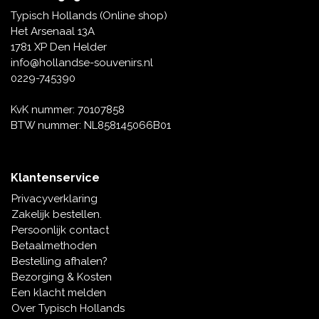
Tafelbellen
Oranje artikelen
Piet Mondriaan
Katoenen draagtassen
Rompers en Slabbetjes
Typisch Hollands (Online shop)
Maria Sibylla Merian
Opvouwbare Nylon tassen
Delfts blauwe wenskaarten
Waaiers
Het Arsenaal 13A
Jacob Marrel
Toilettassen - Make-up tassen
Mokken en Pullen
1781 XP Den Helder
Fabritius - Het puttertje
Delfts blauwe waxinehouders
info@hollandse-souvenirs.nl
Reis - Nekkussens
Sinterklaas
0229-745390
Delfts blauwe mokken en bekers
Boxershorts - Heren
Pillen en Spiegeldoosjes
KvK nummer: 70107858
BTW nummer: NL858145066B01
Delfts blauwe tegels
Nautische Souvenirs
Delfts blauw koffie-thee servies
Klantenservice
Theelepels en Schoteltjes
Privacyverklaring
Delfts blauwe vazen
Zakelijk bestellen.
Asbakken
Persoonlijk contact
Delfts blauwe schalen
Betaalmethoden
Geschenk-verpakkingen
Bestelling afhalen?
Delfts blauwe Peper en Zoutstellen
Bezorging & Kosten
Fotolijstjes
Een klacht melden
Over Typisch Hollands
Delfts blauwe servetten