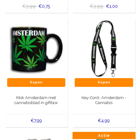
€3,99
€3,99
€0,75
€1,00
Kopen
Kopen
Mok Amsterdam met
Key-Cord- Amsterdam -
cannabisblad in giftbox
Cannabis
€7,99
€4,99
Actie