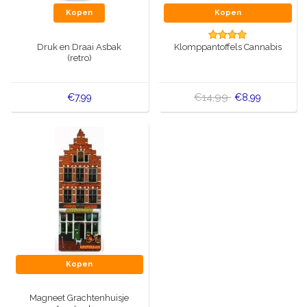
Kopen
Kopen
Druk en Draai Asbak
Klomppantoffels Cannabis
(retro)
€14,99
€7,99
€8,99
Kopen
Magneet Grachtenhuisje