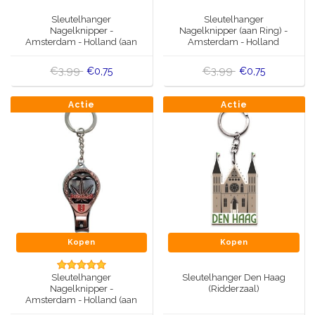
Muziekdoosjes
Sleutelhanger
Sleutelhanger
Delfts blauwe magneten
Nagelknipper -
Nagelknipper (aan Ring) -
Wens & Ansichtkaarten
Amsterdam - Holland (aan
Amsterdam - Holland
ketting) Zilverkleur
tinkleur
Delfts blauwe Fashionitems
€3,99
€3,99
€0,75
€0,75
Koninghuis artikelen
Actie
Actie
Pins - Speldjes
Wandborden - Gekleurd en Delfts blauw
Peper en Zout stelletjes
Speelkaarten
Kopen
Kopen
Sleutelhanger
Sleutelhanger Den Haag
Nagelknipper -
(Ridderzaal)
Amsterdam - Holland (aan
ketting) Koperkleur