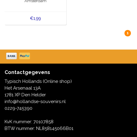
Amsterdam
€1,99
1
Contactgegevens
Typisch Hollands (Online shop)
Het Arsenaal 13A
1781 XP Den Helder
info@hollandse-souvenirs.nl
0229-745390
KvK nummer: 70107858
BTW nummer: NL858145066B01