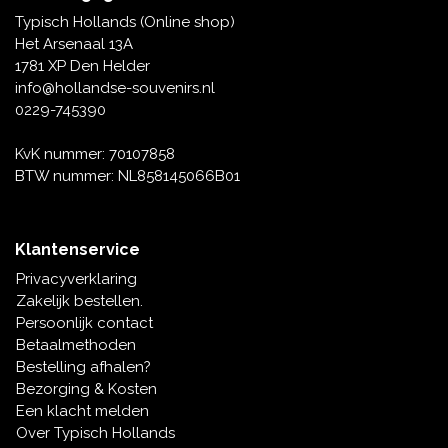
Tafelbellen
Oranje artikelen
Piet Mondriaan
Katoenen draagtassen
Rompers en Slabbetjes
Typisch Hollands (Online shop)
Maria Sibylla Merian
Opvouwbare Nylon tassen
Delfts blauwe wenskaarten
Waaiers
Het Arsenaal 13A
Jacob Marrel
Toilettassen - Make-up tassen
Mokken en Pullen
1781 XP Den Helder
Fabritius - Het puttertje
Delfts blauwe waxinehouders
info@hollandse-souvenirs.nl
Reis - Nekkussens
Sinterklaas
0229-745390
Delfts blauwe mokken en bekers
Boxershorts - Heren
Pillen en Spiegeldoosjes
KvK nummer: 70107858
BTW nummer: NL858145066B01
Delfts blauwe tegels
Nautische Souvenirs
Delfts blauw koffie-thee servies
Klantenservice
Theelepels en Schoteltjes
Privacyverklaring
Delfts blauwe vazen
Zakelijk bestellen.
Asbakken
Persoonlijk contact
Delfts blauwe schalen
Betaalmethoden
Geschenk-verpakkingen
Bestelling afhalen?
Delfts blauwe Peper en Zoutstellen
Bezorging & Kosten
Fotolijstjes
Een klacht melden
Over Typisch Hollands
Delfts blauwe servetten