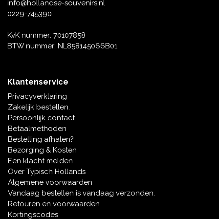
Muziekdoosjes
info@hollandse-souvenirs.nl
0229-745390
Delfts blauwe magneten
Wens & Ansichtkaarten
KvK nummer: 70107858
Delfts blauwe Fashionitems
BTW nummer: NL858145066B01
Koninghuis artikelen
Pins - Speldjes
Klantenservice
Privacyverklaring
Wandborden - Gekleurd en Delfts blauw
Zakelijk bestellen.
Persoonlijk contact
Peper en Zout stelletjes
Betaalmethoden
Bestelling afhalen?
Speelkaarten
Bezorging & Kosten
Een klacht melden
Over Typisch Hollands
Algemene voorwaarden
Vandaag bestellen is vandaag verzonden.
Retouren en voorwaarden
Kortingscodes