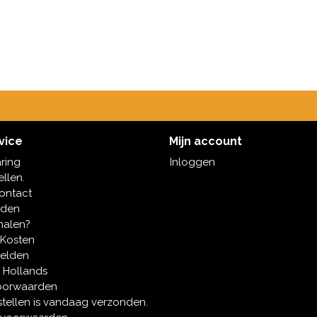
vice
Mijn account
aring
Inloggen
ellen.
contact
oden
halen?
 Kosten
melden
 Hollands
oorwaarden
tellen is vandaag verzonden.