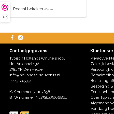
Recent bekeken
Wissen
9,5
Contactgegevens
Klantenser
Typisch Hollands (Online shop)
Privacyverkl
Het Arsenaal 13A
Zakelijk best
1781 XP Den Helder
Persoonlijk 
info@hollandse-souvenirs.nl
Betaalmeth
0229-745390
Bestelling af
Bezorging &
KvK nummer: 70107858
Een klacht 
BTW nummer: NL858145066B01
Over Typisch
Algemene v
Vandaag bes