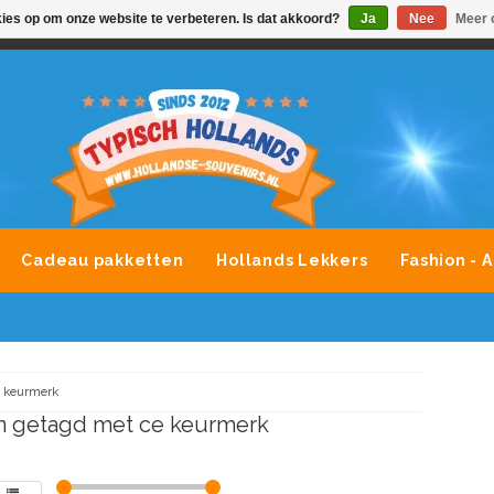
kies op om onze website te verbeteren. Is dat akkoord?
Ja
Nee
Meer 
VONDLEVERING MOGELIJK
ALLE MERKEN SOUVENIRS O
Cadeau pakketten
Hollands Lekkers
Fashion - 
 keurmerk
n getagd met ce keurmerk