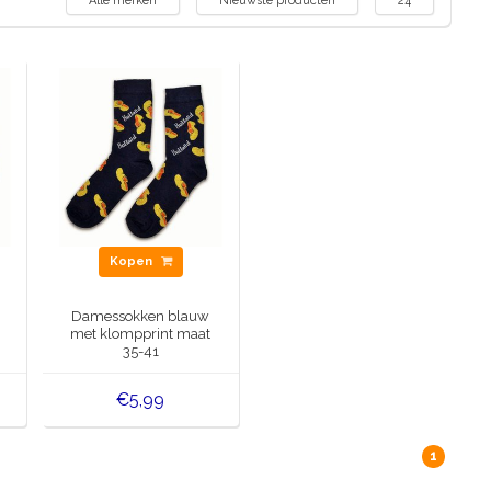
Alle merken
Nieuwste producten
24
Kopen
Damessokken blauw
met klompprint maat
35-41
€5,99
1