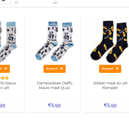
€
0
€
10
en
Kopen
Kopen
fts blauw
Damessokken Delfts
Sokken maat 40-46
40-46
blauw maat 35-41
Klompen
,99
€5,99
€5,99