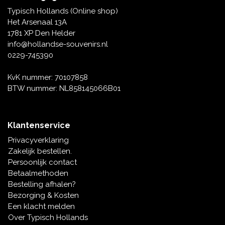
Tafelbellen
Oranje artikelen
Piet Mondriaan
Katoenen draagtassen
Rompers en Slabbetjes
Typisch Hollands (Online shop)
Maria Sibylla Merian
Opvouwbare Nylon tassen
Delfts blauwe wenskaarten
Waaiers
Het Arsenaal 13A
Jacob Marrel
Toilettassen - Make-up tassen
Mokken en Pullen
1781 XP Den Helder
Fabritius - Het puttertje
Delfts blauwe waxinehouders
info@hollandse-souvenirs.nl
Reis - Nekkussens
Sinterklaas
0229-745390
Delfts blauwe mokken en bekers
Boxershorts - Heren
Pillen en Spiegeldoosjes
KvK nummer: 70107858
BTW nummer: NL858145066B01
Delfts blauwe tegels
Nautische Souvenirs
Delfts blauw koffie-thee servies
Klantenservice
Theelepels en Schoteltjes
Privacyverklaring
Delfts blauwe vazen
Zakelijk bestellen.
Asbakken
Persoonlijk contact
Delfts blauwe schalen
Betaalmethoden
Geschenk-verpakkingen
Bestelling afhalen?
Delfts blauwe Peper en Zoutstellen
Bezorging & Kosten
Fotolijstjes
Een klacht melden
Over Typisch Hollands
Delfts blauwe servetten