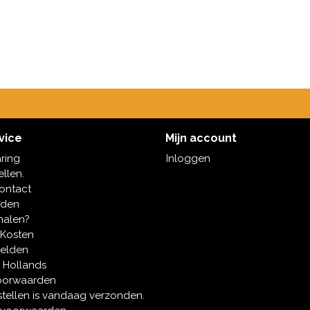
vice
Mijn account
aring
Inloggen
ellen.
contact
oden
halen?
 Kosten
melden
 Hollands
oorwaarden
tellen is vandaag verzonden.