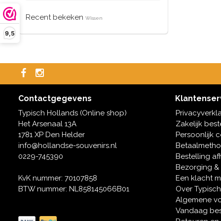
Recent bekeken
Wissen
9,5
Contactgegevens
Klantenser
Typisch Hollands (Online shop)
Privacyverkl
Het Arsenaal 13A
Zakelijk best
1781 XP Den Helder
Persoonlijk 
info@hollandse-souvenirs.nl
Betaalmeth
0229-745390
Bestelling af
Bezorging &
KvK nummer: 70107858
Een klacht 
BTW nummer: NL858145066B01
Over Typisch
Algemene v
Vandaag bes