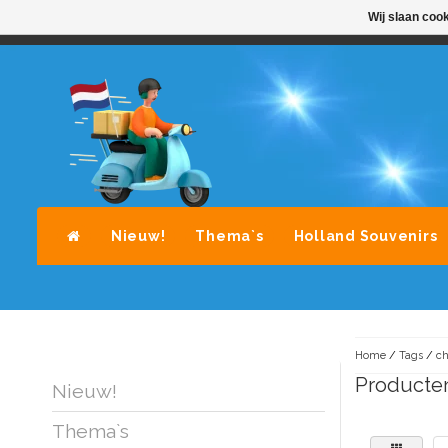
Wij slaan coo
STANDAARD LEVERING DOOR POST-NL
A
Nieuw!
Thema`s
Holland Souvenirs
Home
/
Tags
/
ch
Producten
Nieuw!
Thema`s