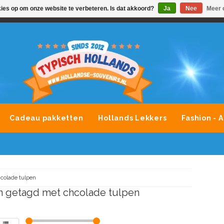
kies op om onze website te verbeteren. Is dat akkoord?
Ja
Nee
Meer 
VONDLEVERING MOGELIJK
ALLE MERKEN SOUVENIRS O
Cadeau pakketten
Hollands Lekkers
Fashion - 
colade tulpen
 getagd met chcolade tulpen