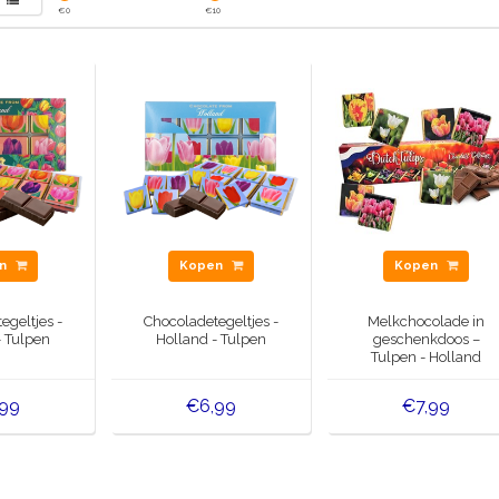
€
0
€
10
en
Kopen
Kopen
egeltjes -
Chocoladetegeltjes -
Melkchocolade in
- Tulpen
Holland - Tulpen
geschenkdoos –
Tulpen - Holland
,99
€6,99
€7,99