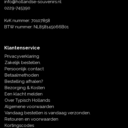
Muziekdoosjes
info@hollandse-souvenirs.nl
0229-745390
Delfts blauwe magneten
Wens & Ansichtkaarten
KvK nummer: 70107858
Delfts blauwe Fashionitems
BTW nummer: NL858145066B01
Koninghuis artikelen
Pins - Speldjes
Klantenservice
Privacyverklaring
Wandborden - Gekleurd en Delfts blauw
Zakelijk bestellen.
Persoonlijk contact
Peper en Zout stelletjes
Betaalmethoden
Bestelling afhalen?
Speelkaarten
Bezorging & Kosten
Een klacht melden
Over Typisch Hollands
Algemene voorwaarden
Vandaag bestellen is vandaag verzonden.
Retouren en voorwaarden
Kortingscodes