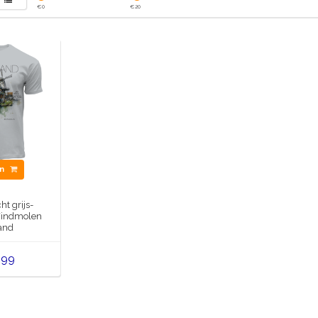
€
0
€
20
en
cht grijs-
Windmolen
and
,99