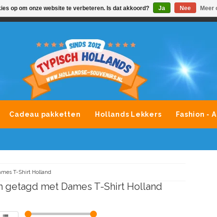
kies op om onze website te verbeteren. Is dat akkoord?
Ja
Nee
Meer 
VONDLEVERING MOGELIJK
ALLE MERKEN SOUVENIRS O
Cadeau pakketten
Hollands Lekkers
Fashion - 
mes T-Shirt Holland
 getagd met Dames T-Shirt Holland