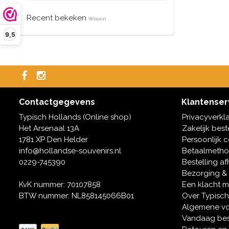
Recent bekeken
Wissen
9,5
Contactgegevens
Klantenser
Typisch Hollands (Online shop)
Privacyverkl
Het Arsenaal 13A
Zakelijk best
1781 XP Den Helder
Persoonlijk 
info@hollandse-souvenirs.nl
Betaalmeth
0229-745390
Bestelling af
Bezorging &
KvK nummer: 70107858
Een klacht 
BTW nummer: NL858145066B01
Over Typisch
Algemene v
Vandaag bes