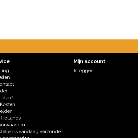
vice
Mijn account
aring
Inloggen
ellen.
contact
oden
halen?
 Kosten
melden
 Hollands
oorwaarden
tellen is vandaag verzonden.