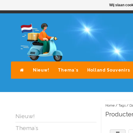
Wij slaan coo
STANDAARD LEVERING DOOR POST-NL
A
Nieuw!
Thema`s
Holland Souvenirs
Home
/
Tags
/
Da
Producten
Nieuw!
Thema`s