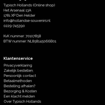
Tafelbellen
Oranje artikelen
Piet Mondriaan
Katoenen draagtassen
Rompers en Slabbetjes
Typisch Hollands (Online shop)
Maria Sibylla Merian
Opvouwbare Nylon tassen
Delfts blauwe wenskaarten
Waaiers
Het Arsenaal 13A
Jacob Marrel
Toilettassen - Make-up tassen
Mokken en Pullen
1781 XP Den Helder
Fabritius - Het puttertje
Delfts blauwe waxinehouders
info@hollandse-souvenirs.nl
Reis - Nekkussens
Sinterklaas
0229-745390
Delfts blauwe mokken en bekers
Boxershorts - Heren
Pillen en Spiegeldoosjes
KvK nummer: 70107858
BTW nummer: NL858145066B01
Delfts blauwe tegels
Nautische Souvenirs
Delfts blauw koffie-thee servies
Klantenservice
Theelepels en Schoteltjes
Privacyverklaring
Delfts blauwe vazen
Zakelijk bestellen.
Asbakken
Persoonlijk contact
Delfts blauwe schalen
Betaalmethoden
Geschenk-verpakkingen
Bestelling afhalen?
Delfts blauwe Peper en Zoutstellen
Bezorging & Kosten
Fotolijstjes
Een klacht melden
Over Typisch Hollands
Delfts blauwe servetten