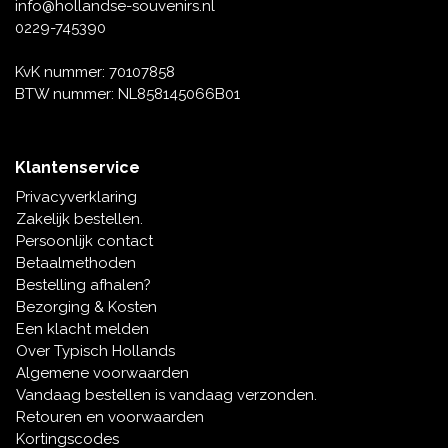
Muziekdoosjes
info@hollandse-souvenirs.nl
0229-745390
Delfts blauwe magneten
Wens & Ansichtkaarten
KvK nummer: 70107858
Delfts blauwe Fashionitems
BTW nummer: NL858145066B01
Koninghuis artikelen
Pins - Speldjes
Klantenservice
Privacyverklaring
Wandborden - Gekleurd en Delfts blauw
Zakelijk bestellen.
Persoonlijk contact
Peper en Zout stelletjes
Betaalmethoden
Bestelling afhalen?
Speelkaarten
Bezorging & Kosten
Een klacht melden
Over Typisch Hollands
Algemene voorwaarden
Vandaag bestellen is vandaag verzonden.
Retouren en voorwaarden
Kortingscodes