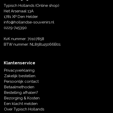
Tafelbellen
Oranje artikelen
Piet Mondriaan
Katoenen draagtassen
Rompers en Slabbetjes
Typisch Hollands (Online shop)
Maria Sibylla Merian
Opvouwbare Nylon tassen
Delfts blauwe wenskaarten
Waaiers
Het Arsenaal 13A
Jacob Marrel
Toilettassen - Make-up tassen
Mokken en Pullen
1781 XP Den Helder
Fabritius - Het puttertje
Delfts blauwe waxinehouders
info@hollandse-souvenirs.nl
Reis - Nekkussens
Sinterklaas
0229-745390
Delfts blauwe mokken en bekers
Boxershorts - Heren
Pillen en Spiegeldoosjes
KvK nummer: 70107858
BTW nummer: NL858145066B01
Delfts blauwe tegels
Nautische Souvenirs
Delfts blauw koffie-thee servies
Klantenservice
Theelepels en Schoteltjes
Privacyverklaring
Delfts blauwe vazen
Zakelijk bestellen.
Asbakken
Persoonlijk contact
Delfts blauwe schalen
Betaalmethoden
Geschenk-verpakkingen
Bestelling afhalen?
Delfts blauwe Peper en Zoutstellen
Bezorging & Kosten
Fotolijstjes
Een klacht melden
Over Typisch Hollands
Delfts blauwe servetten