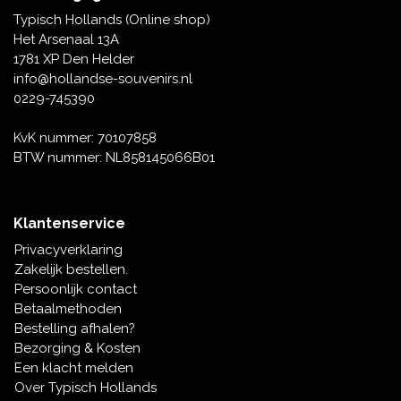
Tafelbellen
Oranje artikelen
Piet Mondriaan
Katoenen draagtassen
Rompers en Slabbetjes
Typisch Hollands (Online shop)
Maria Sibylla Merian
Opvouwbare Nylon tassen
Delfts blauwe wenskaarten
Waaiers
Het Arsenaal 13A
Jacob Marrel
Toilettassen - Make-up tassen
Mokken en Pullen
1781 XP Den Helder
Fabritius - Het puttertje
Delfts blauwe waxinehouders
info@hollandse-souvenirs.nl
Reis - Nekkussens
Sinterklaas
0229-745390
Delfts blauwe mokken en bekers
Boxershorts - Heren
Pillen en Spiegeldoosjes
KvK nummer: 70107858
BTW nummer: NL858145066B01
Delfts blauwe tegels
Nautische Souvenirs
Delfts blauw koffie-thee servies
Klantenservice
Theelepels en Schoteltjes
Privacyverklaring
Delfts blauwe vazen
Zakelijk bestellen.
Asbakken
Persoonlijk contact
Delfts blauwe schalen
Betaalmethoden
Geschenk-verpakkingen
Bestelling afhalen?
Delfts blauwe Peper en Zoutstellen
Bezorging & Kosten
Fotolijstjes
Een klacht melden
Over Typisch Hollands
Delfts blauwe servetten