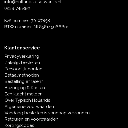
Muziekdoosjes
info@hollandse-souvenirs.nl
0229-745390
Delfts blauwe magneten
Wens & Ansichtkaarten
KvK nummer: 70107858
Delfts blauwe Fashionitems
BTW nummer: NL858145066B01
Koninghuis artikelen
Pins - Speldjes
Klantenservice
Privacyverklaring
Wandborden - Gekleurd en Delfts blauw
Zakelijk bestellen.
Persoonlijk contact
Peper en Zout stelletjes
Betaalmethoden
Bestelling afhalen?
Speelkaarten
Bezorging & Kosten
Een klacht melden
Over Typisch Hollands
Algemene voorwaarden
Vandaag bestellen is vandaag verzonden.
Retouren en voorwaarden
Kortingscodes