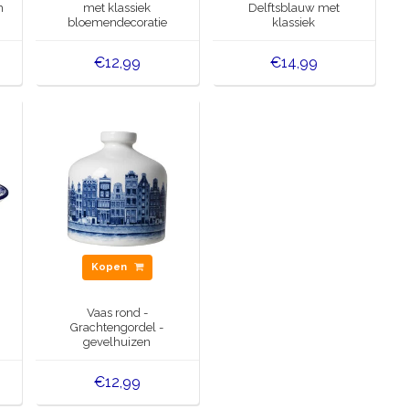
m
met klassiek
Delftsblauw met
bloemendecoratie
klassiek
bloemendecoratie
€12,99
€14,99
Kopen
Vaas rond -
Grachtengordel -
gevelhuizen
€12,99