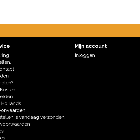
vice
Mijn account
aring
Inloggen
ellen.
contact
oden
halen?
 Kosten
melden
 Hollands
oorwaarden
tellen is vandaag verzonden.
 voorwaarden
es
ies