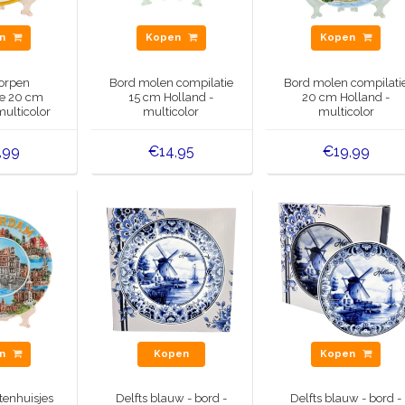
en
Kopen
Kopen
orpen
Bord molen compilatie
Bord molen compilati
ie 20 cm
15 cm Holland -
20 cm Holland -
multicolor
multicolor
multicolor
,99
€14,95
€19,99
en
Kopen
Kopen
tenhuisjes
Delfts blauw - bord -
Delfts blauw - bord -