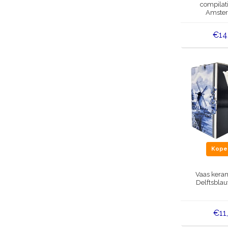
compilat
Amster
multi
€14
Kop
Vaas keram
Delftsbla
€11