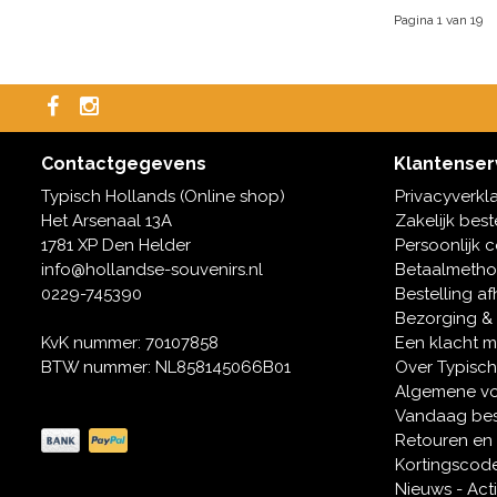
Pagina 1 van 19
Contactgegevens
Klantenser
Typisch Hollands (Online shop)
Privacyverkl
Het Arsenaal 13A
Zakelijk best
1781 XP Den Helder
Persoonlijk 
info@hollandse-souvenirs.nl
Betaalmeth
0229-745390
Bestelling af
Bezorging &
KvK nummer: 70107858
Een klacht 
BTW nummer: NL858145066B01
Over Typisch
Algemene v
Vandaag bes
Retouren en
Kortingscod
Nieuws - Act