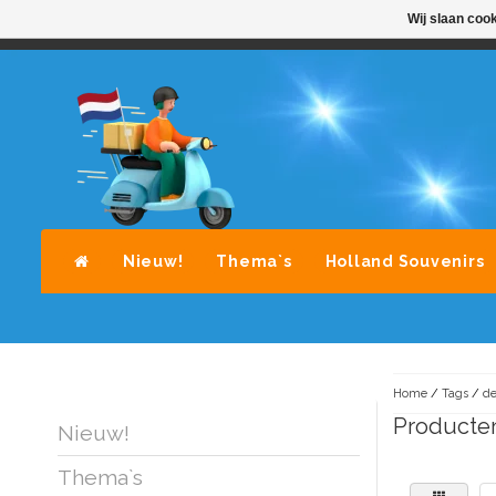
Wij slaan coo
STANDAARD LEVERING DOOR POST-NL
A
Nieuw!
Thema`s
Holland Souvenirs
Home
/
Tags
/
de
Producten
Nieuw!
Thema`s