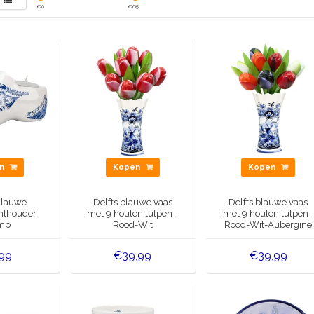
€
0
€
65
en
Kopen
Kopen
Blauwe
Delfts blauwe vaas
Delfts blauwe vaas
hthouder
met 9 houten tulpen -
met 9 houten tulpen -
mp
Rood-Wit
Rood-Wit-Aubergine
,99
€39,99
€39,99