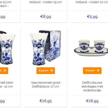
ie 15 cm
Holland - molen 15 cm
Holland - molen 10 c
dam -
color
,99
€8,99
€5,99
en
Kopen
Kopen
iek klein
Vaas keramiek groot
Delfts blauwe
uw -12 cm
Delftsblauw 17 cm
eierdopjes met
onderbordje.
,99
€16,95
€18,99