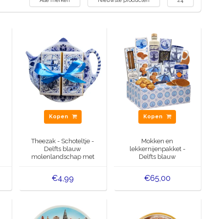
Alle merken
Nieuwste producten
24
Kopen
Kopen
Theezak - Schoteltje -
Mokken en
Delfts blauw
lekkernijenpakket -
molenlandschap met
Delfts blauw
5 chocoladetabletjes
€4,99
€65,00