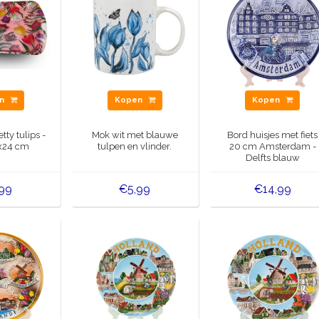
en
Kopen
Kopen
tty tulips -
Mok wit met blauwe
Bord huisjes met fiets
x24 cm
tulpen en vlinder.
20 cm Amsterdam -
Delfts blauw
,99
€5,99
€14,99