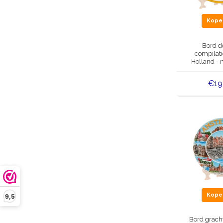
Kop
Bord d
compilat
Holland - 
€19
Kop
9,5
Bord grach