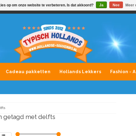
kies op om onze website te verbeteren. Is dat akkoord?
Ja
Nee
Meer 
VONDLEVERING MOGELIJK
ALLE MERKEN SOUVENIRS O
Cadeau pakketten
Hollands Lekkers
Fashion - 
lfts
 getagd met delfts