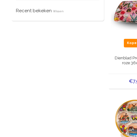
Recent bekeken
Wissen
Kop
Dienblad Pre
roze 36
€7