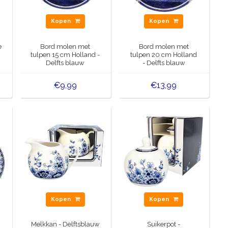
Kopen
Kopen
e
Bord molen met
Bord molen met
tulpen 15 cm Holland -
tulpen 20 cm Holland
Delfts blauw
- Delfts blauw
€9,99
€13,99
Kopen
Kopen
Melkkan - Delftsblauw
Suikerpot -