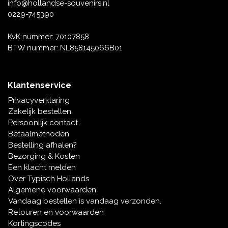
Muziekdoosjes
info@hollandse-souvenirs.nl
0229-745390
Delfts blauwe magneten
Wens & Ansichtkaarten
KvK nummer: 70107858
Delfts blauwe Fashionitems
BTW nummer: NL858145066B01
Koninghuis artikelen
Pins - Speldjes
Klantenservice
Privacyverklaring
Wandborden - Gekleurd en Delfts blauw
Zakelijk bestellen.
Persoonlijk contact
Peper en Zout stelletjes
Betaalmethoden
Bestelling afhalen?
Speelkaarten
Bezorging & Kosten
Een klacht melden
Over Typisch Hollands
Algemene voorwaarden
Vandaag bestellen is vandaag verzonden.
Retouren en voorwaarden
Kortingscodes