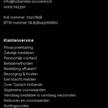
Muziekdoosjes
info@hollandse-souvenirs.nl
0229-745390
Delfts blauwe magneten
Wens & Ansichtkaarten
KvK nummer: 70107858
Delfts blauwe Fashionitems
BTW nummer: NL858145066B01
Koninghuis artikelen
Pins - Speldjes
Klantenservice
Privacyverklaring
Wandborden - Gekleurd en Delfts blauw
Zakelijk bestellen.
Persoonlijk contact
Peper en Zout stelletjes
Betaalmethoden
Bestelling afhalen?
Speelkaarten
Bezorging & Kosten
Een klacht melden
Over Typisch Hollands
Algemene voorwaarden
Vandaag bestellen is vandaag verzonden.
Retouren en voorwaarden
Kortingscodes