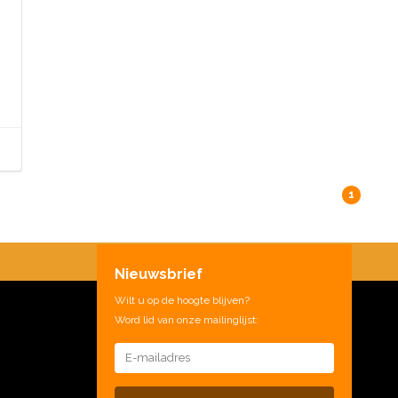
1
Nieuwsbrief
Wilt u op de hoogte blijven?
Word lid van onze mailinglijst: