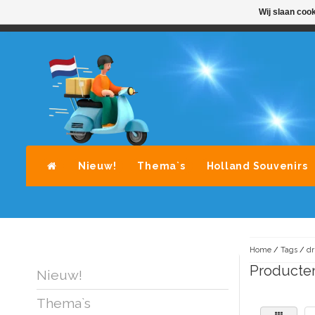
Wij slaan coo
STANDAARD LEVERING DOOR POST-NL
A
Nieuw!
Thema`s
Holland Souvenirs
Home
/
Tags
/
dr
Producten
Nieuw!
Thema`s