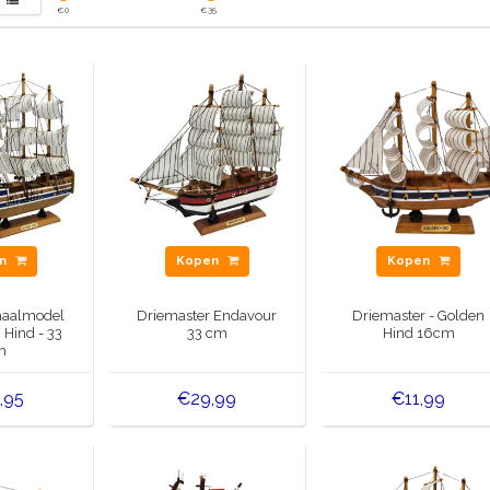
€
0
€
35
en
Kopen
Kopen
haalmodel
Driemaster Endavour
Driemaster - Golden
 Hind - 33
33 cm
Hind 16cm
m
,95
€29,99
€11,99