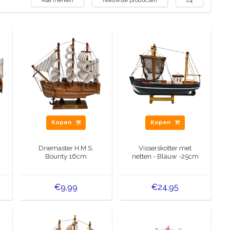
Alle merken
Nieuwste producten
24
Kopen
Kopen
Driemaster H.M.S.
Visserskotter met
Bounty 16cm
netten - Blauw -25cm
€9,99
€24,95