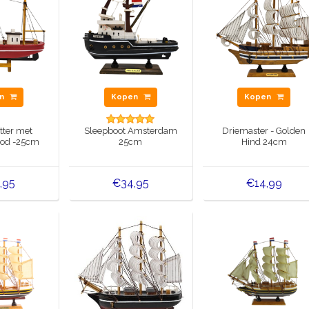
en
Kopen
Kopen
tter met
Sleepboot Amsterdam
Driemaster - Golden
ood -25cm
25cm
Hind 24cm
,95
€34,95
€14,99