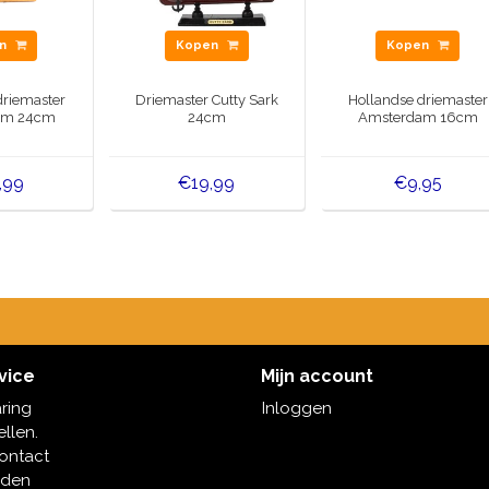
en
Kopen
Kopen
driemaster
Driemaster Cutty Sark
Hollandse driemaster
am 24cm
24cm
Amsterdam 16cm
,99
€19,99
€9,95
vice
Mijn account
aring
Inloggen
ellen.
contact
oden