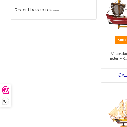
Recent bekeken
Wissen
Kop
Vissersko
netten - R
€24
9,5