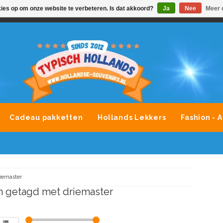
kies op om onze website te verbeteren. Is dat akkoord?
Ja
Nee
Meer 
VONDLEVERING MOGELIJK
ALLE MERKEN SOUVENIRS O
Cadeau pakketten
Hollands Lekkers
Fashion - 
iemaster
 getagd met driemaster