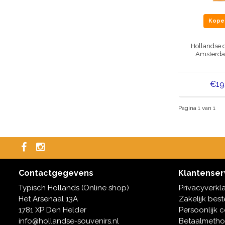
Kop
Hollandse 
Amsterd
€19
Pagina 1 van 1
Contactgegevens
Klantenser
Typisch Hollands (Online shop)
Privacyverkl
Het Arsenaal 13A
Zakelijk best
1781 XP Den Helder
Persoonlijk 
info@hollandse-souvenirs.nl
Betaalmeth