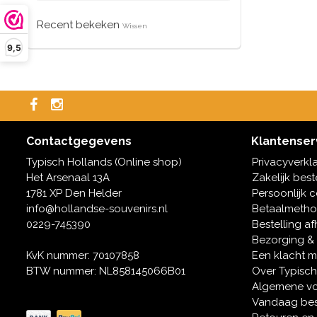
Recent bekeken
Wissen
9,5
Contactgegevens
Klantenser
Typisch Hollands (Online shop)
Privacyverkl
Het Arsenaal 13A
Zakelijk best
1781 XP Den Helder
Persoonlijk 
info@hollandse-souvenirs.nl
Betaalmeth
0229-745390
Bestelling af
Bezorging &
KvK nummer: 70107858
Een klacht 
BTW nummer: NL858145066B01
Over Typisch
Algemene v
Vandaag bes