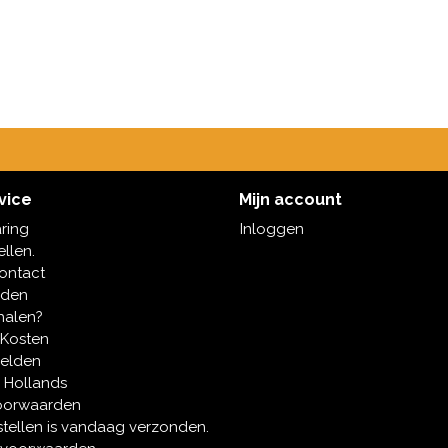
vice
Mijn account
aring
Inloggen
ellen.
contact
oden
halen?
 Kosten
melden
 Hollands
oorwaarden
tellen is vandaag verzonden.