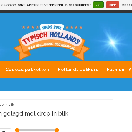
kies op om onze website te verbeteren. Is dat akkoord?
Ja
Nee
Meer 
VONDLEVERING MOGELIJK
ALLE MERKEN SOUVENIRS O
Cadeau pakketten
Hollands Lekkers
Fashion - 
op in blik
 getagd met drop in blik