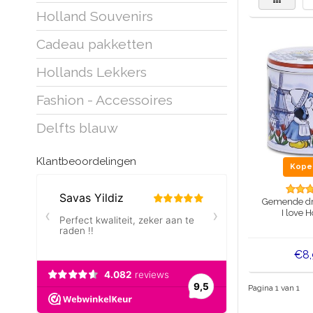
Holland Souvenirs
Cadeau pakketten
Hollands Lekkers
Fashion - Accessoires
Delfts blauw
Klantbeoordelingen
Kop
Gemende dro
I love 
€8
Pagina 1 van 1