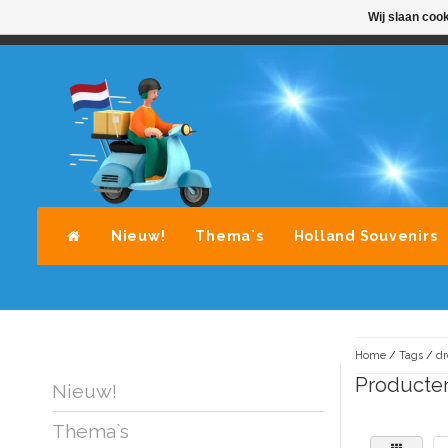
Wij slaan coo
STANDAARD LEVERING DOOR POST-NL
A
Nieuw!
Thema`s
Holland Souvenirs
Home
/
Tags
/
dr
Producten
Nieuw!
Thema`s