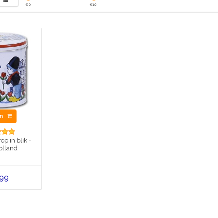
€
0
€
10
en
p in blik -
Holland
,99