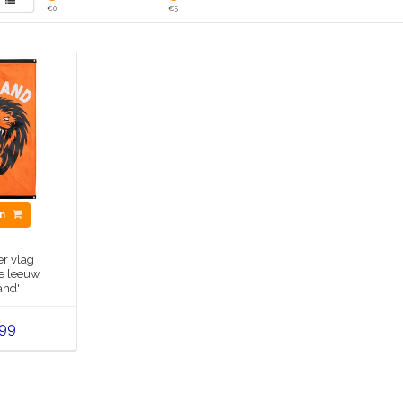
€
0
€
5
en
er vlag
e leeuw
and'
,99