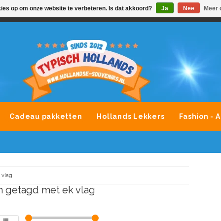
kies op om onze website te verbeteren. Is dat akkoord?
Ja
Nee
Meer 
VONDLEVERING MOGELIJK
ALLE MERKEN SOUVENIRS O
Cadeau pakketten
Hollands Lekkers
Fashion - 
 vlag
 getagd met ek vlag