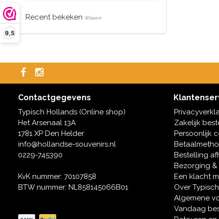
Recent bekeken
Wissen
9,5
Contactgegevens
Klantenser
Typisch Hollands (Online shop)
Privacyverkl
Het Arsenaal 13A
Zakelijk best
1781 XP Den Helder
Persoonlijk 
info@hollandse-souvenirs.nl
Betaalmeth
0229-745390
Bestelling af
Bezorging &
KvK nummer: 70107858
Een klacht 
BTW nummer: NL858145066B01
Over Typisch
Algemene v
Vandaag bes