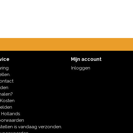
vice
Mijn account
aring
Inloggen
ellen.
contact
oden
halen?
 Kosten
melden
 Hollands
oorwaarden
tellen is vandaag verzonden.