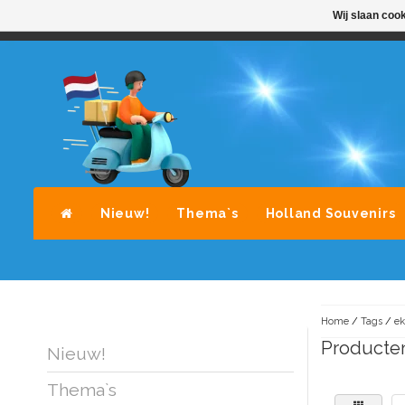
Wij slaan coo
STANDAARD LEVERING DOOR POST-NL
A
Nieuw!
Thema`s
Holland Souvenirs
Home
/
Tags
/
ek
Producten
Nieuw!
Thema`s