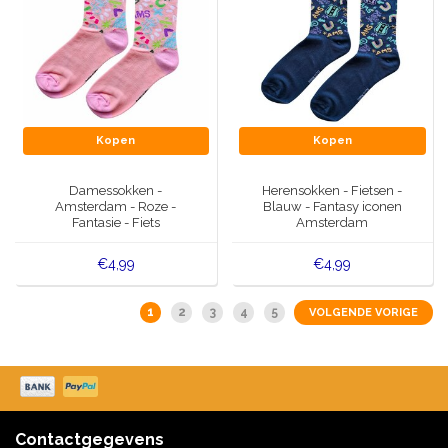
Kopen
Kopen
Damessokken -
Herensokken - Fietsen -
Amsterdam - Roze -
Blauw - Fantasy iconen
Fantasie - Fiets
Amsterdam
€4,99
€4,99
1
2
3
4
5
VOLGENDE VORIGE
Contactgegevens