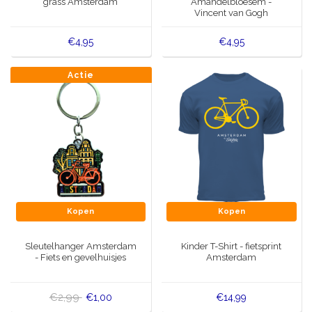
grass Amsterdam
Amandelbloesem -
Vincent van Gogh
€4,95
€4,95
Actie
Kopen
Kopen
Sleutelhanger Amsterdam
Kinder T-Shirt - fietsprint
- Fiets en gevelhuisjes
Amsterdam
€2,99
€1,00
€14,99