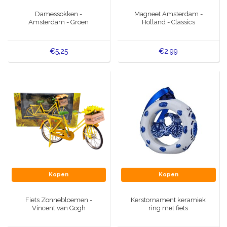
Muziekdoosjes
Damessokken -
Magneet Amsterdam -
Delfts blauwe magneten
Amsterdam - Groen
Holland - Classics
Wens & Ansichtkaarten
Delfts blauwe Fashionitems
€5,25
€2,99
Koninghuis artikelen
Pins - Speldjes
Wandborden - Gekleurd en Delfts blauw
Peper en Zout stelletjes
Speelkaarten
Kopen
Kopen
Fiets Zonnebloemen -
Kerstornament keramiek
Vincent van Gogh
ring met fiets