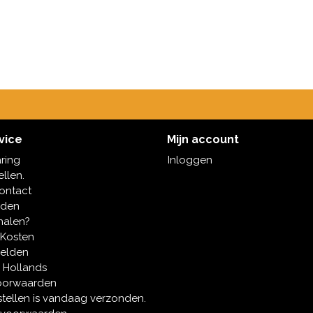
vice
Mijn account
aring
Inloggen
ellen.
contact
oden
halen?
 Kosten
melden
 Hollands
oorwaarden
tellen is vandaag verzonden.