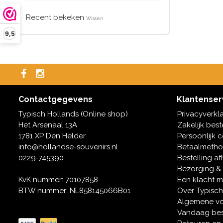
Recent bekeken
Wissen
9,5
Contactgegevens
Klantenser
Typisch Hollands (Online shop)
Privacyverkl
Het Arsenaal 13A
Zakelijk best
1781 XP Den Helder
Persoonlijk 
info@hollandse-souvenirs.nl
Betaalmeth
0229-745390
Bestelling af
Bezorging &
KvK nummer: 70107858
Een klacht 
BTW nummer: NL858145066B01
Over Typisch
Algemene v
Vandaag bes