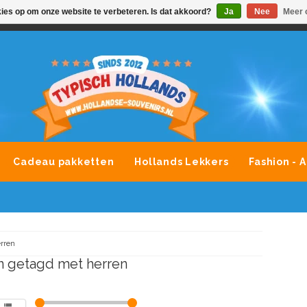
kies op om onze website te verbeteren. Is dat akkoord?
Ja
Nee
Meer 
VONDLEVERING MOGELIJK
ALLE MERKEN SOUVENIRS O
Cadeau pakketten
Hollands Lekkers
Fashion - 
rren
 getagd met herren