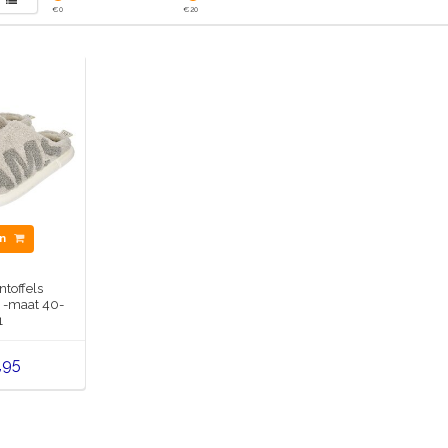
€
0
€
20
en
toffels
-maat 40-
1
,95