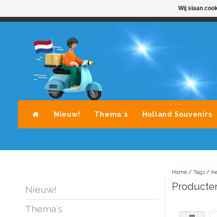
Wij slaan coo
STANDAARD LEVERING DOOR POST-NL
A
Nieuw!
Thema`s
Holland Souvenirs
Home
/
Tags
/
he
Producten
Nieuw!
Thema`s