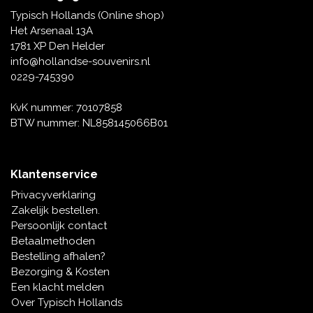
Tafelbellen
Oranje artikelen
Piet Mondriaan
Katoenen draagtassen
Rompers en Slabbetjes
Typisch Hollands (Online shop)
Maria Sibylla Merian
Opvouwbare Nylon tassen
Delfts blauwe wenskaarten
Waaiers
Het Arsenaal 13A
Jacob Marrel
Toilettassen - Make-up tassen
Mokken en Pullen
1781 XP Den Helder
Fabritius - Het puttertje
Delfts blauwe waxinehouders
info@hollandse-souvenirs.nl
Reis - Nekkussens
Sinterklaas
0229-745390
Delfts blauwe mokken en bekers
Boxershorts - Heren
Pillen en Spiegeldoosjes
KvK nummer: 70107858
BTW nummer: NL858145066B01
Delfts blauwe tegels
Nautische Souvenirs
Delfts blauw koffie-thee servies
Klantenservice
Theelepels en Schoteltjes
Privacyverklaring
Delfts blauwe vazen
Zakelijk bestellen.
Asbakken
Persoonlijk contact
Delfts blauwe schalen
Betaalmethoden
Geschenk-verpakkingen
Bestelling afhalen?
Delfts blauwe Peper en Zoutstellen
Bezorging & Kosten
Fotolijstjes
Een klacht melden
Over Typisch Hollands
Delfts blauwe servetten