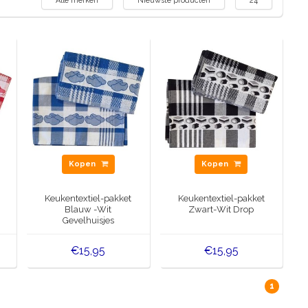
Alle merken
Nieuwste producten
24
Kopen
Kopen
Keukentextiel-pakket
Keukentextiel-pakket
Blauw -Wit
Zwart-Wit Drop
Gevelhuisjes
€15,95
€15,95
1