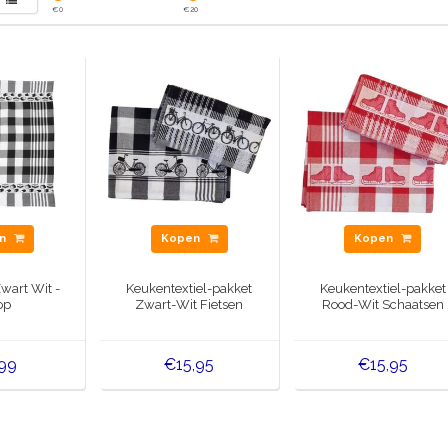
€
0
€
20
en
Kopen
Kopen
wart Wit -
Keukentextiel-pakket
Keukentextiel-pakket
op
Zwart-Wit Fietsen
Rood-Wit Schaatsen
,99
€15,95
€15,95