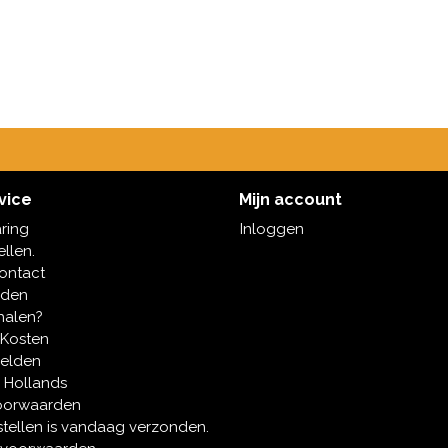
vice
Mijn account
aring
Inloggen
ellen.
contact
oden
halen?
 Kosten
melden
 Hollands
oorwaarden
tellen is vandaag verzonden.