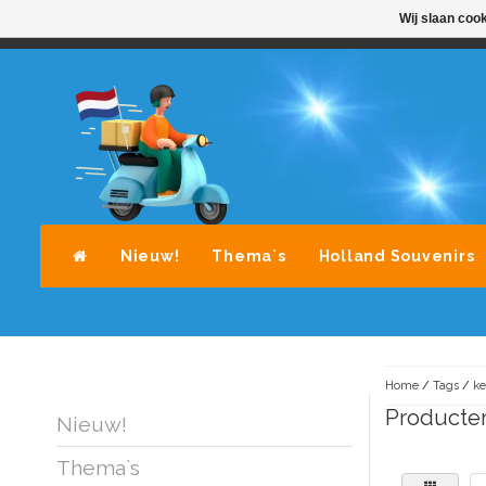
Wij slaan coo
STANDAARD LEVERING DOOR POST-NL
A
Nieuw!
Thema`s
Holland Souvenirs
Home
/
Tags
/
ke
Producten
Nieuw!
Thema`s