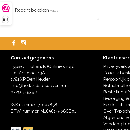
Recent bekeken
Wissen
9,5
Contactgegevens
Klantenser
Typisch Hollands (Online shop)
Privacyverkl
Het Arsenaal 13A
Zakelijk best
1781 XP Den Helder
Persoonlijk 
info@hollandse-souvenirs.nl
Betaalmeth
0229-745390
Bestelling af
Bezorging &
KvK nummer: 70107858
Een klacht 
BTW nummer: NL858145066B01
Over Typisch
Algemene v
Vandaag bes